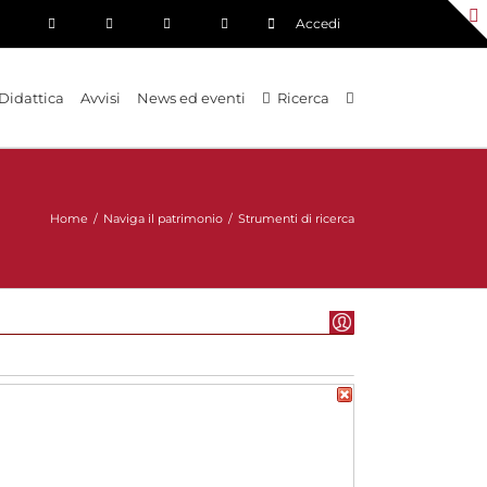
Accedi
Didattica
Avvisi
News ed eventi
Ricerca
Home
/
Naviga il patrimonio
/
Strumenti di ricerca