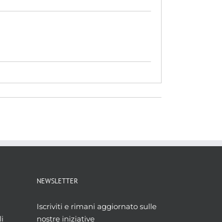
NEWSLETTER
Iscriviti e rimani aggiornato sulle
i
nostre iniziative