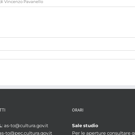
 di Vincenzo Pavanello
TTI
ORARI
L
: as-to@cultura.gov.it
Sale studio
 as-to@pec.cultura.gov.it
Per le aperture consultare gl