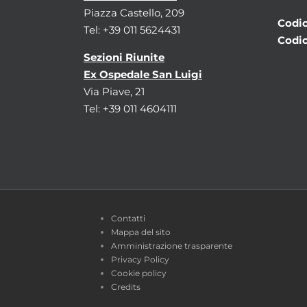
Piazza Castello, 209
Codic
Tel: +39 011 5624431
Codic
Sezioni Riunite
Ex Ospedale San Luigi
Via Piave, 21
Tel: +39 011 4604111
Contatti
Mappa del sito
Amministrazione trasparente
Privacy Policy
Cookie policy
Credits