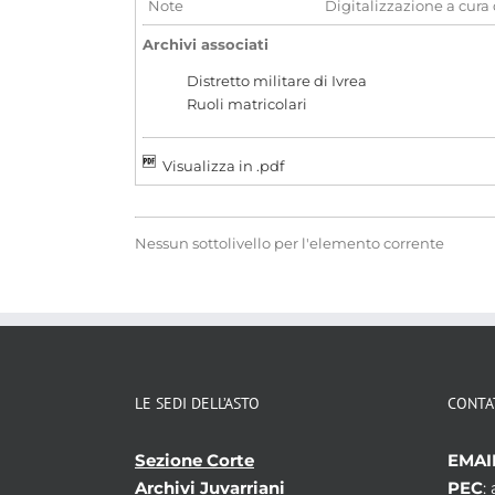
Note
Digitalizzazione a cura
Archivi associati
Distretto militare di Ivrea
Ruoli matricolari
Visualizza in .pdf
Nessun sottolivello per l'elemento corrente
LE SEDI DELL’ASTO
CONTA
Sezione Corte
EMAI
Archivi Juvarriani
PEC
: