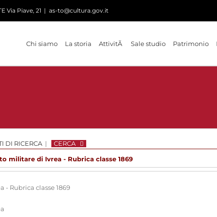
 Via Piave, 21
|
as-to@cultura.gov.it
Chi siamo
La storia
AttivitÃ
Sale studio
Patrimonio
I DI RICERCA
|
CERCA
to militare di Ivrea - Rubrica classe 1869
ea - Rubrica classe 1869
ea