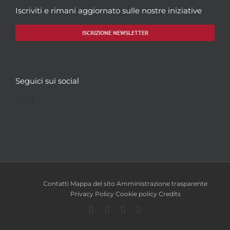
Iscriviti e rimani aggiornato sulle nostre iniziative
ISCRIZIONE NEWSLETTER
Seguici sui social
Facebook
Twitter
YouTube
Instagram
Contatti
Mappa del sito
Amministrazione trasparente
Privacy Policy
Cookie policy
Credits
Facebook
Twitter
YouTube
Instagram