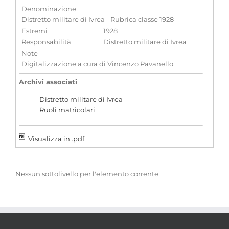
Denominazione
Distretto militare di Ivrea - Rubrica classe 1928
Estremi
1928
Responsabilità
Distretto militare di Ivrea
Note
Digitalizzazione a cura di Vincenzo Pavanello
Archivi associati
Distretto militare di Ivrea
Ruoli matricolari
Visualizza in .pdf
Nessun sottolivello per l'elemento corrente