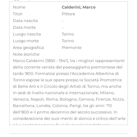
Nome
Calderini, Marco
Titoli
Pittore
Data nascita
-
Data morte
-
Luogo nascita
Torino
Luogo morte
Torino
Area geografica
Piemonte
Note storiche
Marco Calderini (1850 - 1941), tra i migliori rappresentanti
della corrente verista del paesaggismo piemontese del
tardo '800. Formatosi presso l'Accademia Albertina di
Torino espose le sue opere presso la Società Promotrice
di Belle Arti e il Circolo degli Artisti di Torino, ma anche
in sedi di livello nazionale e internazionale, Milano,
Venezia, Napoli, Roma, Bologna, Genova, Firenze, Nizza,
Barcellona, Londra, Colonia, Parigi, tra gli anni '70
dell'800 e il primo decennio del secolo successivo. In
considerazione dei suoi meriti di storico e critico dell'arte
a lui contemporanea, fu incluso nel comitato per
l'Esposizione Nazionale di Torino del 1884, nel 1891 fu