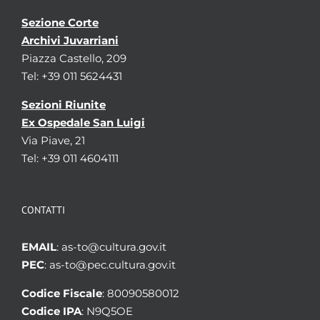
Sezione Corte
Archivi Juvarriani
Piazza Castello, 209
Tel: +39 011 5624431
Sezioni Riunite
Ex Ospedale San Luigi
Via Piave, 21
Tel: +39 011 4604111
CONTATTI
EMAIL
: as-to@cultura.gov.it
PEC
: as-to@pec.cultura.gov.it
Codice Fiscale
: 80090580012
Codice IPA
: N9Q5OE