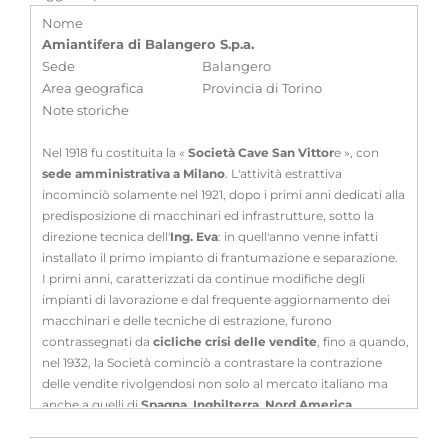
Nome
Amiantifera di Balangero S.p.a.
Sede
Balangero
Area geografica
Provincia di Torino
Note storiche
Nel 1918 fu costituita la «
Società Cave San Vittor
e », con
sede amministrativa a Milano
. L'attività estrattiva
incominciò solamente nel 1921, dopo i primi anni dedicati alla
predisposizione di macchinari ed infrastrutture, sotto la
direzione tecnica dell'
Ing. Eva
: in quell'anno venne infatti
installato il primo impianto di frantumazione e separazione.
I primi anni, caratterizzati da continue modifiche degli
impianti di lavorazione e dal frequente aggiornamento dei
macchinari e delle tecniche di estrazione, furono
contrassegnati da
cicliche crisi delle vendite
, fino a quando,
nel 1932, la Società cominciò a contrastare la contrazione
delle vendite rivolgendosi non solo al mercato italiano ma
anche a quelli di
Spagna, Inghilterra, Nord America
.
Nel 1933, anche se stava conoscendo un primo accenno di
ripresa, la Società si pose, per evitare l'aggravarsi del carico di