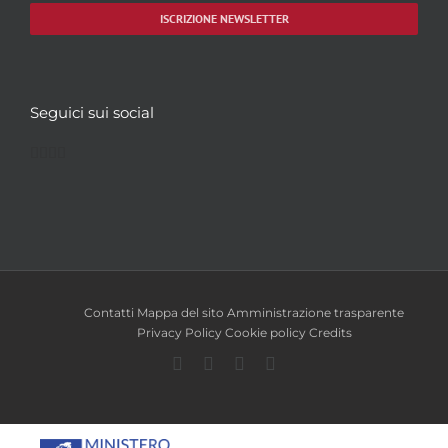
ISCRIZIONE NEWSLETTER
Seguici sui social
Facebook
Twitter
YouTube
Instagram
Contatti
Mappa del sito
Amministrazione trasparente
Privacy Policy
Cookie policy
Credits
Facebook
Twitter
YouTube
Instagram