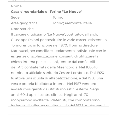
Nome
Casa circondariale di Torino "Le Nuove"
Sede
Torino
Area geografica
Torino; Piemonte; Italia
Note storiche
Il carcere giudiziario "Le Nuove", costruito dall'arch.
Giuseppe Polani per sostituire le varie carceri esistenti in
Torino, entrò in funzione nel 1870. Il primo direttore,
Marinucci, per conciliare l'isolamento individuale con le
esigenze di scolarizzazione, consentì di utilizzare la
chiesa interna per le lezioni, tenute dai confratelli
dell'Arciconfraternita della Misericordia. Nel 1886 fu
nominato ufficiale sanitario Cesare Lombroso. Dal 1920
fu attiva una scuola di alfabetizzazione, e dal 1950 una
vera e propria biblioteca interna. Nel 1957 vennero
avviati corsi gestiti da istituti scolastici esterni. Negli
anni '60 si aprì il centro clinico. Negli anni '70
scoppiarono rivolte tra i detenuti, che comportarono,
insieme alla riforma penitenziaria del 1975, mutamenti
nel sistema carcerario. Nel 1986 "Le Nuove" vennero
sostituite dalla casa circondariale "Le Vallette". I locali