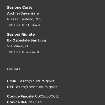
Sezione Corte
Archivi Juvarriani
Piazza Castello, 209
Tel: +39 011 5624431
Sezioni Riunite
Ex Ospedale San Luigi
Via Piave, 21
Tel: +39 011 4604111
CONTATTI
EMAIL
: as-to@cultura.gov.it
PEC
: as-to@pec.cultura.gov.it
Codice Fiscale
: 80090580012
Codice IPA
: N9Q5OE