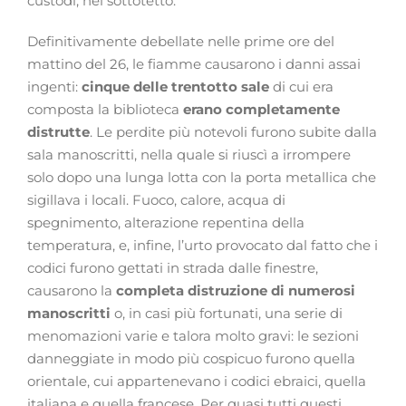
custodi, nel sottotetto.
Definitivamente debellate nelle prime ore del
mattino del 26, le fiamme causarono i danni assai
ingenti:
cinque delle trentotto sale
di cui era
composta la biblioteca
erano completamente
distrutte
. Le perdite più notevoli furono subite dalla
sala manoscritti, nella quale si riuscì a irrompere
solo dopo una lunga lotta con la porta metallica che
sigillava i locali. Fuoco, calore, acqua di
spegnimento, alterazione repentina della
temperatura, e, infine, l’urto provocato dal fatto che i
codici furono gettati in strada dalle finestre,
causarono la
completa distruzione di numerosi
manoscritti
o, in casi più fortunati, una serie di
menomazioni varie e talora molto gravi: le sezioni
danneggiate in modo più cospicuo furono quella
orientale, cui appartenevano i codici ebraici, quella
italiana e quella francese. Per quasi tutti questi