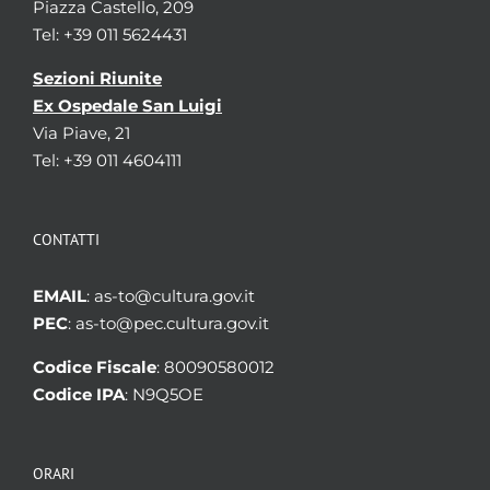
Piazza Castello, 209
Tel: +39 011 5624431
Sezioni Riunite
Ex Ospedale San Luigi
Via Piave, 21
Tel: +39 011 4604111
CONTATTI
EMAIL
: as-to@cultura.gov.it
PEC
: as-to@pec.cultura.gov.it
Codice Fiscale
: 80090580012
Codice IPA
: N9Q5OE
ORARI