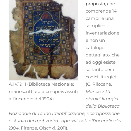
proposto
, che
comprende 14
campi, è una
semplice
inventariazione
e non un
catalogo
dettagliato, che
ad oggi esiste
soltanto per i
codici liturgici
A.IV.19_1 (Biblioteca Nazionale:
(C. Pilocane,
manoscritti ebraici sopravvissuti
Manoscritti
all’incendio del 1904)
ebraici liturgici
della Biblioteca
Nazionale di Torino Identificazione, ricomposizione
e studio dei maḥzorim sopravvissuti all’incendio del
1904
, Firenze, Olschki, 2011).