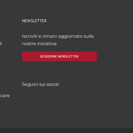
NEWSLETTER
Iscriviti e rimani aggiornato sulle
i
nostre iniziative
ISCRIZIONE NEWSLETTER
Seguici sui social
Facebook
Twitter
YouTube
Instagram
ccare