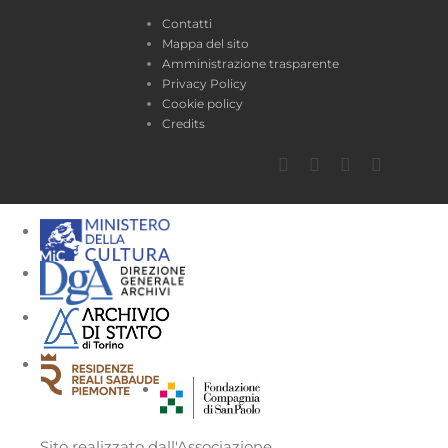
Contatti
Mappa del sito
Amministrazione trasparente
Privacy Policy
Cookie policy
Credits
Facebook
Twitter
YouTube
Instagra
Sito realizzato dall'Associazione