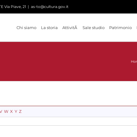
 Via Piave, 21
|
as-to@cultura.gov.it
Chi siamo
La storia
AttivitÃ
Sale studio
Patrimonio
Ho
V
W
X
Y
Z