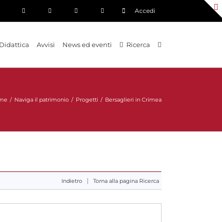
Accedi
Didattica
Avvisi
News ed eventi
Ricerca
me
/
Naviga il patrimonio
/
Progetti
/
Bersaglieri in Crimea
|
Indietro
Torna alla pagina Ricerca