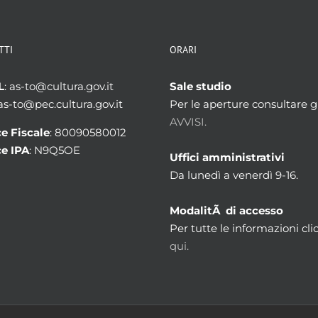
TTI
ORARI
L
: as-to@cultura.gov.it
Sale studio
 as-to@pec.cultura.gov.it
Per le aperture consultare gl
AVVISI.
e Fiscale
: 80090580012
e IPA
: N9Q5OE
Uffici amministrativi
Da lunedì a venerdì 9-16.
ModalitÃ di accesso
Per tutte le informazioni cli
qui.