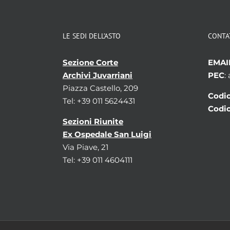
LE SEDI DELL’ASTO
CONTA
Sezione Corte
EMAI
Archivi Juvarriani
PEC
:
Piazza Castello, 209
Codic
Tel: +39 011 5624431
Codic
Sezioni Riunite
Ex Ospedale San Luigi
Via Piave, 21
Tel: +39 011 4604111