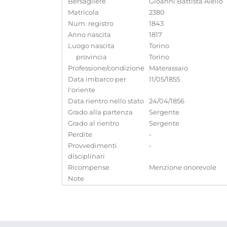
Bersagliere
Gioanni Battista Aiello
Matricola
2380
Num. registro
1843
Anno nascita
1817
Luogo nascita
Torino
provincia
Torino
Professione/condizione
Materassaio
Data imbarco per
11/05/1855
l'oriente
Data rientro nello stato
24/04/1856
Grado alla partenza
Sergente
Grado al rientro
Sergente
Perdite
-
Provvedimenti
-
disciplinari
Ricompense
Menzione onorevole
Note
Medaglia commemorativa inglese.Medaglia militar