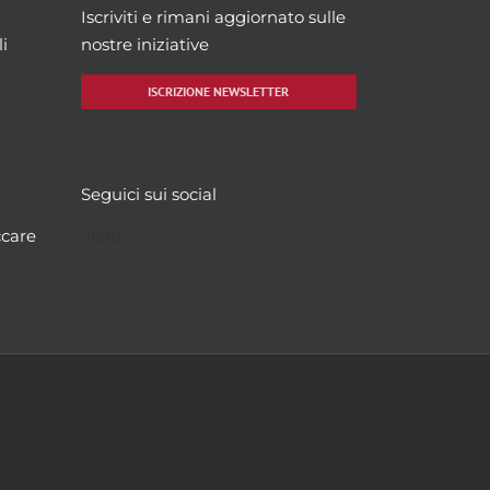
Iscriviti e rimani aggiornato sulle
i
nostre iniziative
ISCRIZIONE NEWSLETTER
Seguici sui social
Facebook
Twitter
YouTube
Instagram
ccare