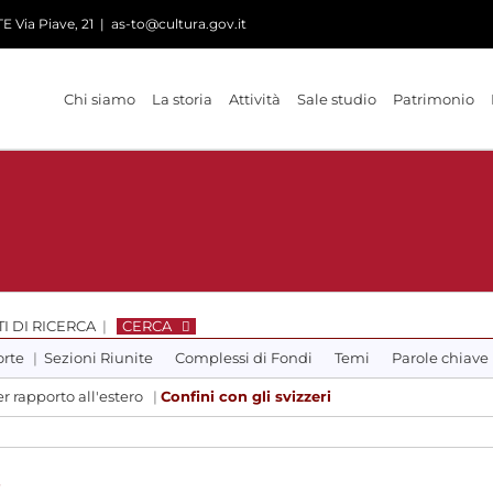
 Via Piave, 21
|
as-to@cultura.gov.it
Chi siamo
La storia
Attività
Sale studio
Patrimonio
I DI RICERCA
|
CERCA
orte
|
Sezioni Riunite
Complessi di Fondi
Temi
Parole chiave
r rapporto all'estero
|
Confini con gli svizzeri
i