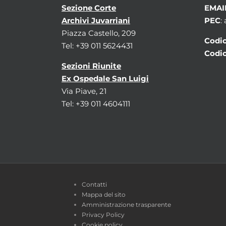
Sezione Corte
EMAI
Archivi Juvarriani
PEC
:
Piazza Castello, 209
Codic
Tel: +39 011 5624431
Codic
Sezioni Riunite
Ex Ospedale San Luigi
Via Piave, 21
Tel: +39 011 4604111
Contatti
Mappa del sito
Amministrazione trasparente
Privacy Policy
Cookie policy