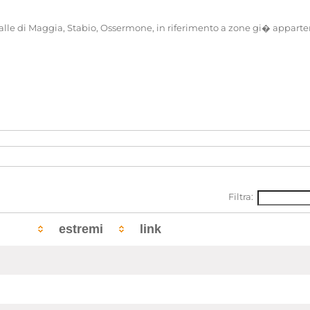
di Valle di Maggia, Stabio, Ossermone, in riferimento a zone gi� appart
ti
]
Filtra:
 politiche per rapporto all'estero [Inventario n. 121]
estremi
link
 estera
ra stati