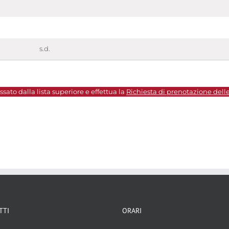
s.d.
sato dalla lista superiore e effettua la
Richiesta di prenotazione dell
TTI
ORARI