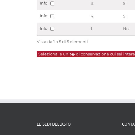
Info
3.
Si
Info
4.
Si
Info
1.
No
Vista da 1 a 5 di 5 elementi
Seleziona le unit� di conservazione cui sei interes
LE SEDI DELL’ASTO
CONTA