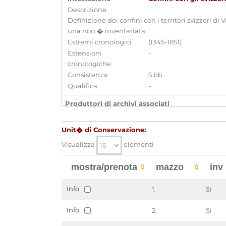
Descrizione
Definizione dei confini con i territori svizzeri 
una non � inventariata.
Estremi cronologici
(1345-1851)
Estensioni
-
cronologiche
Consistenza
5 bb.
Qualifica
-
Produttori di archivi associati
Segreteria di Stato per gli Affari Esteri
[
En
Unit� di Conservazione:
Strumenti di ricerca associati
Visualizza
elementi
Confini con gli Svizzari in Materie
mostra/prenota
mazzo
inv
Aggregazioni associate al record corrente
Temi
Info
1.
Si
Politica e Amministrazione - Politica
Parole chiave
Info
2.
Si
Confini
Diplomazia
Relazioni t