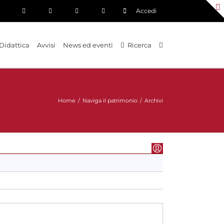
Accedi
Didattica
Avvisi
News ed eventi
Ricerca
Home
/
Naviga il patrimonio
/
Archivi