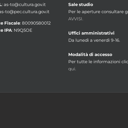
L
: as-to@cultura.gov.it
Sale studio
 as-to@pec.cultura.gov.it
Per le aperture consultare gl
AVVISI.
e Fiscale
: 80090580012
e IPA
: N9Q5OE
Uffici amministrativi
Da lunedì a venerdì 9-16.
Modalità di accesso
Per tutte le informazioni cli
qui.