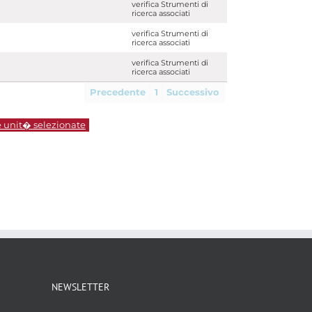
verifica Strumenti di
ricerca associati
verifica Strumenti di
ricerca associati
verifica Strumenti di
ricerca associati
Precedente
1
Successivo
e unit� selezionate
NEWSLETTER