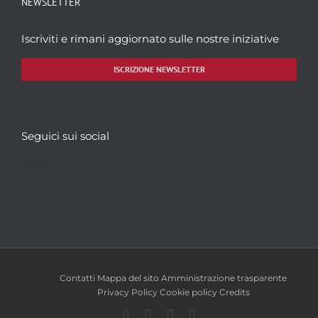
NEWSLETTER
Iscriviti e rimani aggiornato sulle nostre iniziative
ISCRIZIONE NEWSLETTER
Seguici sui social
Facebook
Twitter
YouTube
Instagram
Contatti
Mappa del sito
Amministrazione trasparente
Privacy Policy
Cookie policy
Credits
Facebook
Twitter
YouTube
Instagram