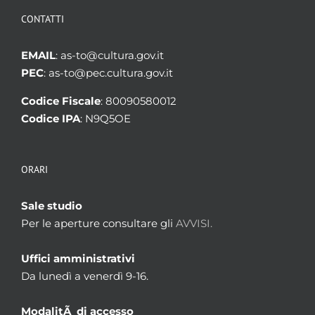
CONTATTI
EMAIL
: as-to@cultura.gov.it
PEC
: as-to@pec.cultura.gov.it
Codice Fiscale
: 80090580012
Codice IPA
: N9Q5OE
ORARI
Sale studio
Per le aperture consultare gli
AVVISI.
Uffici amministrativi
Da lunedì a venerdì 9-16.
ModalitÃ di accesso