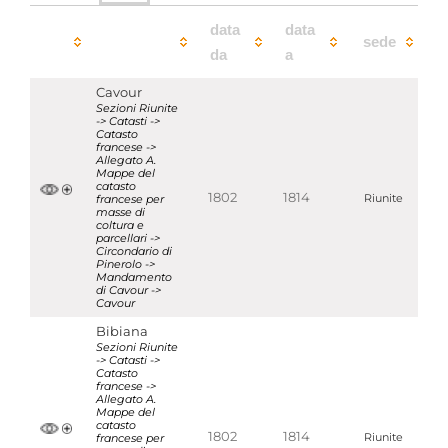
data
data
sede
da
a
Cavour
Sezioni Riunite
-> Catasti ->
Catasto
francese ->
Allegato A.
Mappe del
catasto
1802
1814
francese per
Riunite
masse di
coltura e
parcellari ->
Circondario di
Pinerolo ->
Mandamento
di Cavour ->
Cavour
Bibiana
Sezioni Riunite
-> Catasti ->
Catasto
francese ->
Allegato A.
Mappe del
catasto
1802
1814
francese per
Riunite