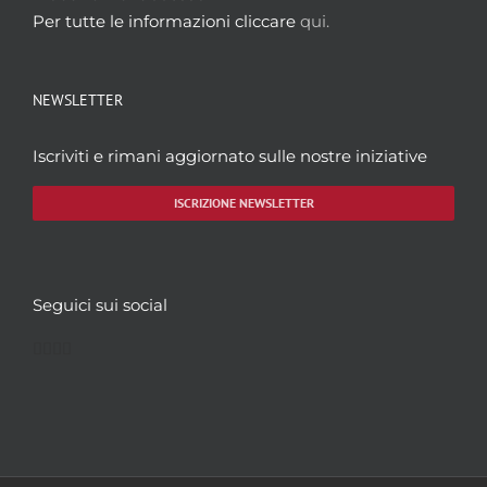
Per tutte le informazioni cliccare
qui.
NEWSLETTER
Iscriviti e rimani aggiornato sulle nostre iniziative
ISCRIZIONE NEWSLETTER
Seguici sui social
Facebook
Twitter
YouTube
Instagram