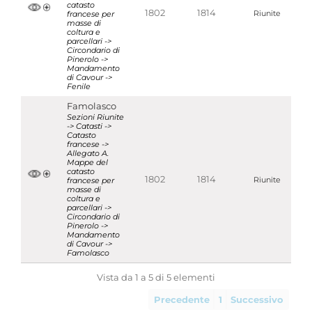
catasto
1802
1814
francese per
Riunite
masse di
coltura e
parcellari ->
Circondario di
Pinerolo ->
Mandamento
di Cavour ->
Fenile
Famolasco
Sezioni Riunite
-> Catasti ->
Catasto
francese ->
Allegato A.
Mappe del
catasto
1802
1814
francese per
Riunite
masse di
coltura e
parcellari ->
Circondario di
Pinerolo ->
Mandamento
di Cavour ->
Famolasco
Vista da 1 a 5 di 5 elementi
Precedente
1
Successivo