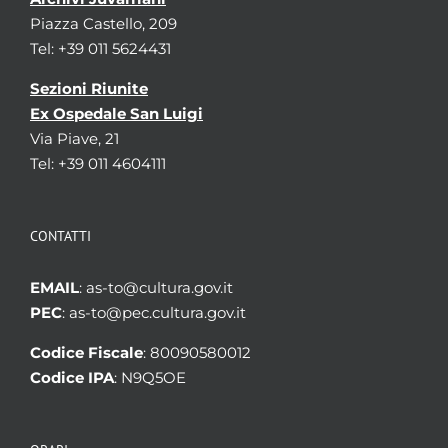
Piazza Castello, 209
Tel: +39 011 5624431
Sezioni Riunite
Ex Ospedale San Luigi
Via Piave, 21
Tel: +39 011 4604111
CONTATTI
EMAIL
: as-to@cultura.gov.it
PEC
: as-to@pec.cultura.gov.it
Codice Fiscale
: 80090580012
Codice IPA
: N9Q5OE