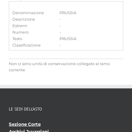
Denominazione
PRUSSIA
Descrizione
-
Estremi
-
Numero
-
Testo
PRUSSIA
Classificazione
-
Non ci sono unità di conservazione collegate al ramo
corrente
LE SEDI DELL’ASTO
Sezione Corte
Archivi Juvarriani