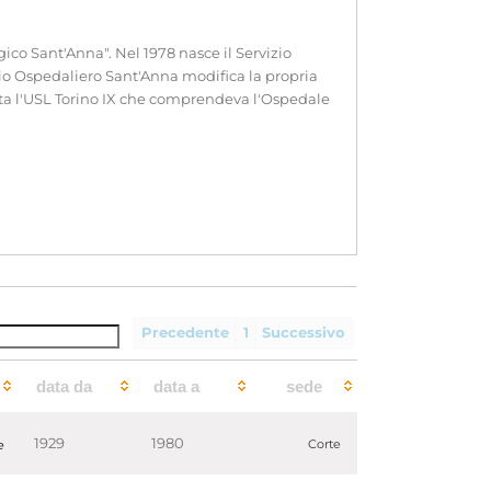
co Sant'Anna". Nel 1978 nasce il Servizio
dio Ospedaliero Sant'Anna modifica la propria
eata l'USL Torino IX che comprendeva l'Ospedale
Precedente
1
Successivo
data da
data a
sede
980)
1929
1980
e
Corte