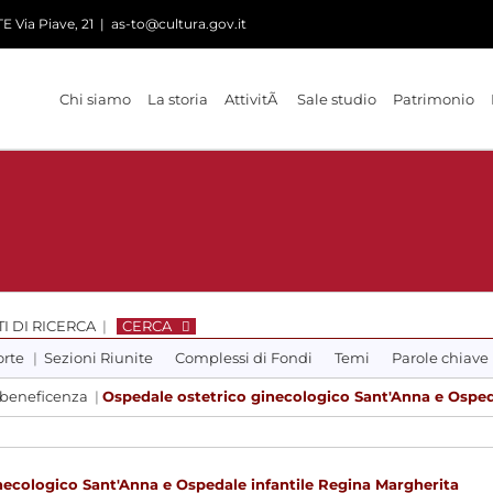
 Via Piave, 21
|
as-to@cultura.gov.it
Chi siamo
La storia
AttivitÃ
Sale studio
Patrimonio
I DI RICERCA
|
CERCA
orte
|
Sezioni Riunite
Complessi di Fondi
Temi
Parole chiave
e beneficenza
|
Ospedale ostetrico ginecologico Sant'Anna e Osped
necologico Sant'Anna e Ospedale infantile Regina Margherita