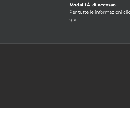
ModalitÃ di accesso
Per tutte le informazioni cli
qui.
m