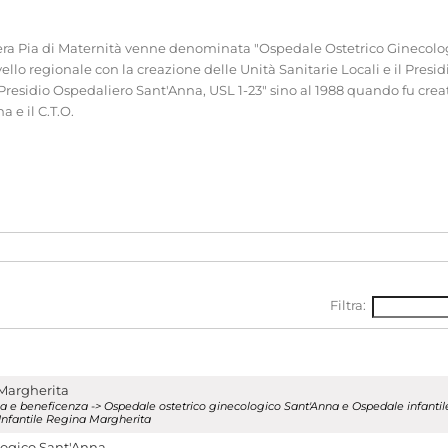
era Pia di Maternità venne denominata "Ospedale Ostetrico Ginecologi
llo regionale con la creazione delle Unità Sanitarie Locali e il Presi
, Presidio Ospedaliero Sant'Anna, USL 1-23" sino al 1988 quando fu cr
 e il C.T.O.
nti
]
Filtra:
a
[
Enti
]
Sant'Anna (1728-1995) - Ospedale infantile Regina Margherita (1929-1
 Margherita
enza e beneficenza -> Ospedale ostetrico ginecologico Sant'Anna e Ospedale infantil
Infantile Regina Margherita
logico Sant'Anna