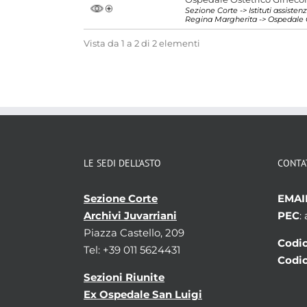
Sezione Corte -> Istituti assist
Archivi di enti sanitari
Regina Margherita -> Ospedale 
Temi
Sanità pubblica
Vista da 1 a 2 di 2 elementi
Parole chiave
Ospedali
Medicina e sanità
Visualizza tutte le unità archivistiche
LE SEDI DELL’ASTO
CONTA
Sezione Corte
EMAI
Archivi Juvarriani
PEC
:
Piazza Castello, 209
Codic
Tel: +39 011 5624431
Codic
Sezioni Riunite
Ex Ospedale San Luigi