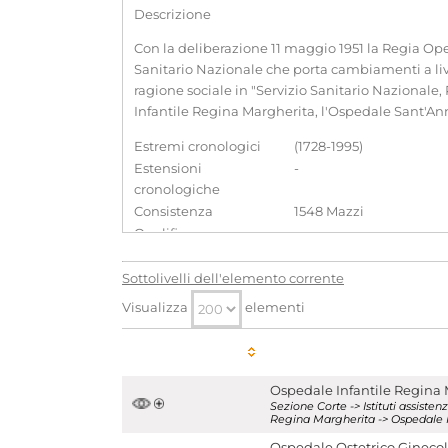
Descrizione
Con la deliberazione 11 maggio 1951 la Regia Op
Sanitario Nazionale che porta cambiamenti a live
ragione sociale in "Servizio Sanitario Nazionale
Infantile Regina Margherita, l'Ospedale Sant'Anna
Estremi cronologici
(1728-1995)
Estensioni
-
cronologiche
Consistenza
1548 Mazzi
Qualifica
-
Produttori di archivi associati
Sottolivelli dell'elemento corrente
Ospedale Infantile Regina Margherita
[
E
Visualizza
elementi
Ospedale Ostetrico Ginecologico Sant'Ann
Strumenti di ricerca associati
Ospedale ostetrico ginecologico 
Ospedale Infantile Regina
Sezione Corte -> Istituti assist
Regina Margherita -> Ospedale 
Aggregazioni associate al record corrente
Ospedale Ostetrico Gineco
Tipo di archivio