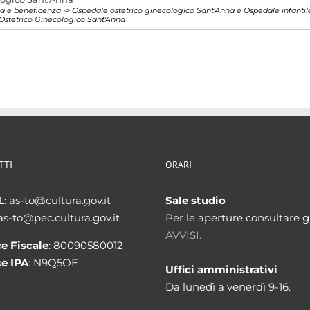
enza e beneficenza -> Ospedale ostetrico ginecologico Sant'Anna e Ospedale infantil
Ostetrico Ginecologico Sant'Anna
TTI
ORARI
L
: as-to@cultura.gov.it
Sale studio
 as-to@pec.cultura.gov.it
Per le aperture consultare gl
AVVISI.
e Fiscale
: 80090580012
e IPA
: N9Q5OE
Uffici amministrativi
Da lunedì a venerdì 9-16.