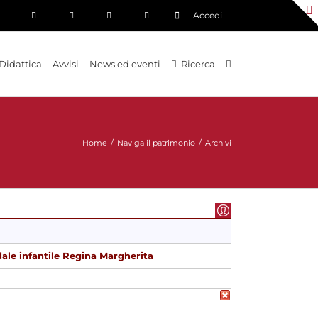
Accedi
Didattica
Avvisi
News ed eventi
Ricerca
Home
/
Naviga il patrimonio
/
Archivi
ale infantile Regina Margherita