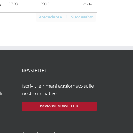
1728
1995
e
Corte
Precedente
1
Successivo
NEWSLETTER
Iscriviti e rimani aggiornato sulle
i
nostre iniziative
ISCRIZIONE NEWSLETTER