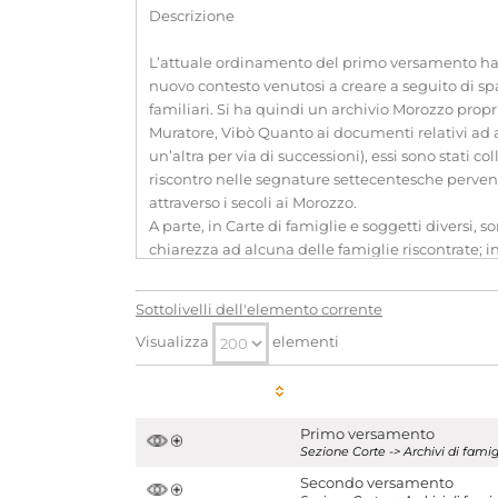
Descrizione
L’attuale ordinamento del primo versamento ha te
nuovo contesto venutosi a creare a seguito di spart
familiari. Si ha quindi un archivio Morozzo prop
Muratore, Vibò Quanto ai documenti relativi ad a
un’altra per via di successioni), essi sono stati c
riscontro nelle segnature settecentesche pervenu
attraverso i secoli ai Morozzo.
A parte, in Carte di famiglie e soggetti diversi, 
chiarezza ad alcuna delle famiglie riscontrate; in
professione nei loro feudi), più il protocollo del
Per quanto riguarda l’archivio della famiglia Mor
Sottolivelli dell'elemento corrente
patrimoniali il materiale è ripartito per localit
Visualizza
elementi
beni allodiali, secondo lo stesso criterio. Nella ser
conseguenza, gli atti di lite per beni o diritti d
Il secondo versamento è invece costituito da 165 v
Estremi cronologici
1321- secolo XX, prima 
Primo versamento
Estensioni
-
Sezione Corte -> Archivi di fam
cronologiche
Secondo versamento
Consistenza
495 bb. e voll.