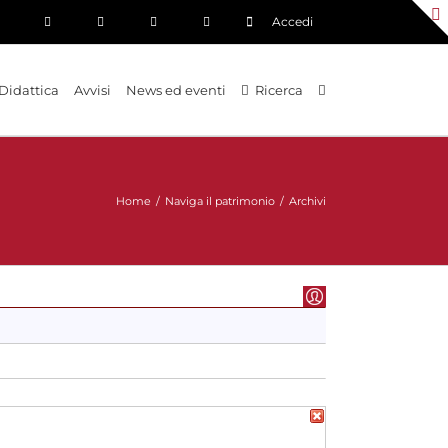
Accedi
Didattica
Avvisi
News ed eventi
Ricerca
Home
/
Naviga il patrimonio
/
Archivi