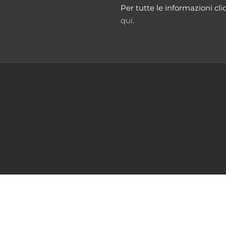
setto originario venne alterato in un primo tempo dalla spartizione dell’i
Per tutte le informazioni cli
i schedatura, ad opera di Costantino Morozzo, di quello che oggi è il
qui.
i un riordino empirico da parte di Raimondo Morozzo (futuro direttore de
ogie d’interessi patrimoniali, e li impacchettò in carta di giornale, 
n. 326]
rafie
m