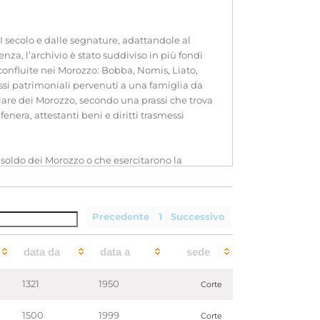
I secolo e dalle segnature, adattandole al
enza, l’archivio è stato suddiviso in più fondi
confluite nei Morozzo: Bobba, Nomis, Liato,
essi patrimoniali pervenuti a una famiglia da
miliare dei Morozzo, secondo una prassi che trova
nera, attestanti beni e diritti trasmessi
l soldo dei Morozzo o che esercitarono la
nell’archivio
non è chiaramente spiegabile.
a da Costantino. Nella serie Diritti feudali e
à di possesso, e continuando con i complessi di
Precedente
1
Successivo
feudali, patrimoniali o ecclesiastici: di
o stesso dicasi della serie Corrispondenza.
a Rocca.
data da
data a
sede
1321
1950
Corte
1500
1999
Corte