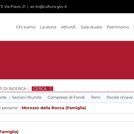
 Via Piave, 21
|
as-to@cultura.gov.it
Chi siamo
La storia
AttivitÃ
Sale studio
Patrimonio
I DI RICERCA
|
CERCA
orte
|
Sezioni Riunite
Complessi di Fondi
Temi
Parole chiave
 e persone
|
Morozzo della Rocca (Famiglia)
Famiglia)