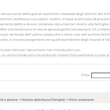
nuto conto delle grandi ripartizioni attestate dagli elenchi del XVII
izioni ereditarie e successivi riordini. In base al principio di proveni
riamente detto e diversi complessi documentari relativi alle famiglie 
ffari che travalicano le cesure genealogiche (ad esempio, liti o inter
ollocati nel fondo dell’ultima casata che li rilevò: così nell’archivio fa
teci, si trovano pergamene tre-quattrocentesche degli Isnardi di Valfe
sono stati elencati i documenti non riconducibili con
 un ultimo fondo sono tre protocolli notarili (non pertinenti a notai a
l’attuaro del Senato Giovanni Battista Panealbo (1577), la cui presenza 
ozzo, la serie Famiglia corrisponde in gran parte alla porzione ordinat
à di pertinenza, cominciando dai feudi, elencati per ordine di antichit
Filtra:
ie Atti di lite sono gli atti di cause non pertinenti a specifici interessi 
i Bianzè, per esempio, andranno cercate tra le carte relative a Bianzè. L
olumi rilegati contenenti atti vari relativi alla famiglia Morozzo dell
metà
iglie e persone -> Morozzo della Rocca (Famiglia) -> Primo versamento