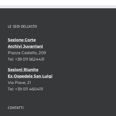
Qualifica
-
Aggregazioni associate al record corrente
Temi
Politica e Amministrazione - Politica estera
LE SEDI DELL’ASTO
Parole chiave
Consolati
Diplomazia
Relazioni tra
Sezione Corte
stati
Archivi Juvarriani
Piazza Castello, 209
Localizzazione
associata al record corrente
Tel: +39 011 5624431
Sezioni Riunite
Ex Ospedale San Luigi
Via Piave, 21
Tel: +39 011 4604111
CONTATTI