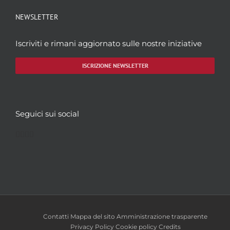
NEWSLETTER
Iscriviti e rimani aggiornato sulle nostre iniziative
ISCRIZIONE NEWSLETTER
Seguici sui social
Facebook
Twitter
YouTube
Instagram
Contatti
Mappa del sito
Amministrazione trasparente
Privacy Policy
Cookie policy
Credits