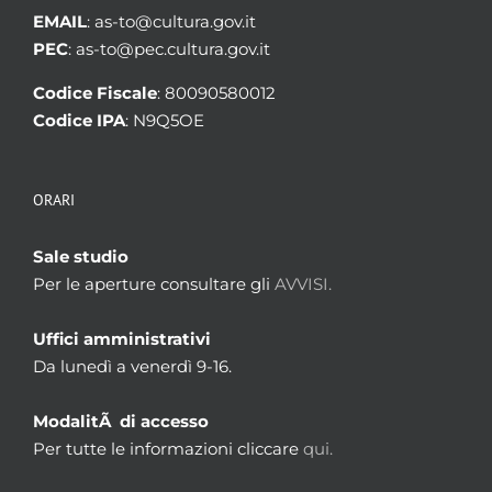
EMAIL
: as-to@cultura.gov.it
PEC
: as-to@pec.cultura.gov.it
Codice Fiscale
: 80090580012
Codice IPA
: N9Q5OE
ORARI
Sale studio
Per le aperture consultare gli
AVVISI.
Uffici amministrativi
Da lunedì a venerdì 9-16.
ModalitÃ di accesso
Per tutte le informazioni cliccare
qui.