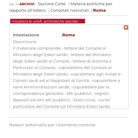
Sezione Corte
|
Materie politiche per
Sei in
ARCHIVI
:
rapporto all'estero
|
Consolati nazionali
|
Roma
Visualizza le unitÃ archivistiche assciate
Intestazione
Roma
Descrizione
Il materiale comprende: -lettere del Console al
Ministero degli Esteri sardo; -lettere del Ministero
degli Esteri sardo al Console; -lettere di Autorità e
Particolari al Console; -copialettere del Console al
Ministero degli Esteri sardo; -copialettere agli Inviati e
Consoli sardi ed ai Magistrati di Sanità; -copialettere a
varie Amministrazioni sarde; -copialettere per la
corrispondenza generale; -Atti pubblici; -registri,
depositi ed altri atti pubblici; -Stato civile; -conto
particolare del Console col Ministero Esteri sardo.
Estremi cronologici
(1805 - 1865)
Estensioni
-
Nessun sottolivello per l'elemento corrente
cronologiche
Consistenza
36 bb.