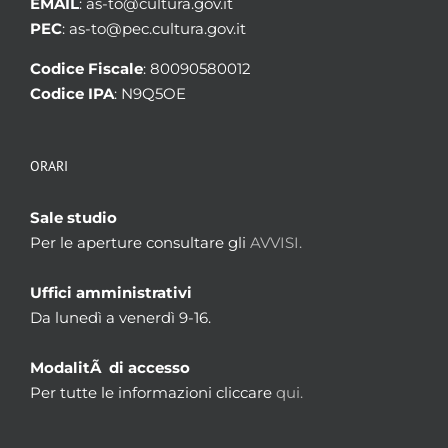
EMAIL
: as-to@cultura.gov.it
PEC
: as-to@pec.cultura.gov.it
Codice Fiscale
: 80090580012
Codice IPA
: N9Q5OE
ORARI
Sale studio
Per le aperture consultare gli
AVVISI.
Uffici amministrativi
Da lunedì a venerdì 9-16.
ModalitÃ di accesso
Per tutte le informazioni cliccare
qui.