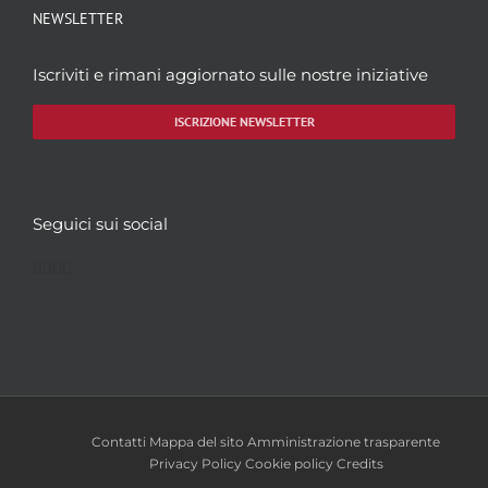
NEWSLETTER
Iscriviti e rimani aggiornato sulle nostre iniziative
ISCRIZIONE NEWSLETTER
Seguici sui social
Facebook
Twitter
YouTube
Instagram
Contatti
Mappa del sito
Amministrazione trasparente
Privacy Policy
Cookie policy
Credits