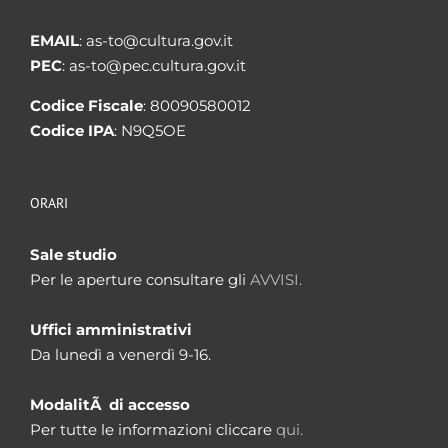
EMAIL
: as-to@cultura.gov.it
PEC
: as-to@pec.cultura.gov.it
Codice Fiscale
: 80090580012
Codice IPA
: N9Q5OE
ORARI
Sale studio
Per le aperture consultare gli
AVVISI.
Uffici amministrativi
Da lunedì a venerdì 9-16.
ModalitÃ di accesso
Per tutte le informazioni cliccare
qui.