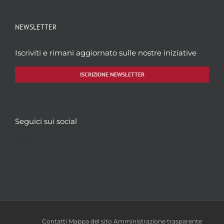
NEWSLETTER
Iscriviti e rimani aggiornato sulle nostre iniziative
ISCRIZIONE NEWSLETTER
Seguici sui social
Facebook
Twitter
YouTube
Instagram
Contatti
Mappa del sito
Amministrazione trasparente