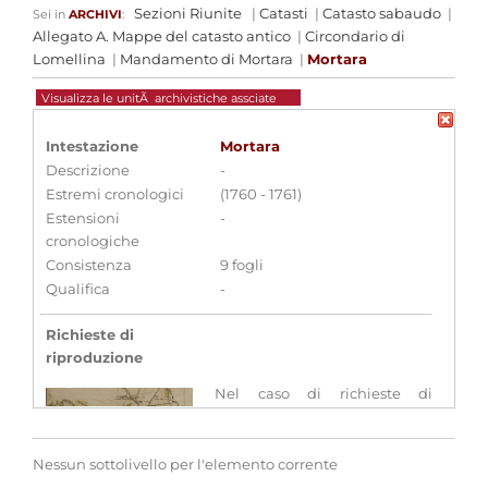
Sezioni Riunite
|
Catasti
|
Catasto sabaudo
|
Sei in
ARCHIVI
:
Allegato A. Mappe del catasto antico
|
Circondario di
Lomellina
|
Mandamento di Mortara
|
Mortara
Visualizza le unitÃ archivistiche assciate
Intestazione
Mortara
Descrizione
-
Estremi cronologici
(1760 - 1761)
Estensioni
-
cronologiche
Consistenza
9 fogli
Qualifica
-
Richieste di
riproduzione
Nel caso di richieste di
riproduzione si prega di
compilare il modulo presente
sul sito di questo Istituto
Nessun sottolivello per l'elemento corrente
avendo cura di indicare
tipo