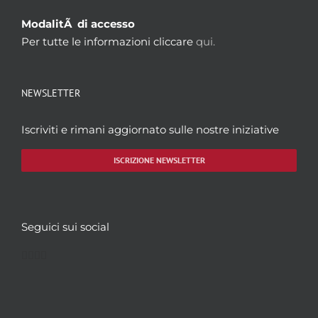
ModalitÃ di accesso
Per tutte le informazioni cliccare
qui.
NEWSLETTER
Iscriviti e rimani aggiornato sulle nostre iniziative
ISCRIZIONE NEWSLETTER
Seguici sui social
Facebook
Twitter
YouTube
Instagram