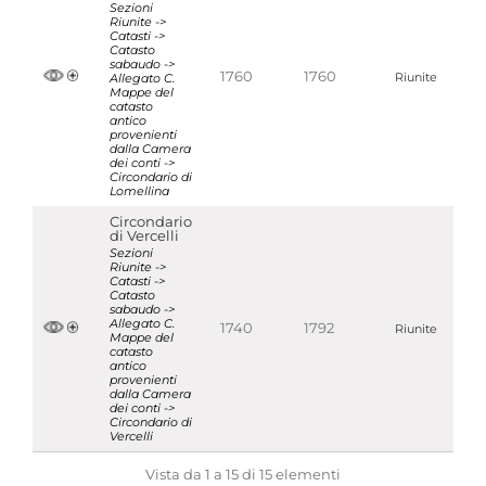
Sezioni
Riunite ->
Catasti ->
Catasto
sabaudo ->
1760
1760
Allegato C.
Riunite
Mappe del
catasto
antico
provenienti
dalla Camera
dei conti ->
Circondario di
Lomellina
Circondario
di Vercelli
Sezioni
Riunite ->
Catasti ->
Catasto
sabaudo ->
Allegato C.
1740
1792
Riunite
Mappe del
catasto
antico
provenienti
dalla Camera
dei conti ->
Circondario di
Vercelli
Vista da 1 a 15 di 15 elementi