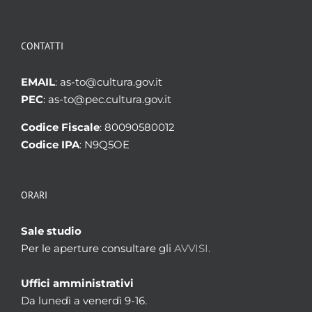
CONTATTI
EMAIL
: as-to@cultura.gov.it
PEC
: as-to@pec.cultura.gov.it
Codice Fiscale
: 80090580012
Codice IPA
: N9Q5OE
ORARI
Sale studio
Per le aperture consultare gli
AVVISI.
Uffici amministrativi
Da lunedì a venerdì 9-16.