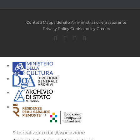
Contatti
Mappa del sito
Amministrazione trasparente
Privacy Policy
Cookie policy
Credits
Facebook
Twitter
YouTube
Instagram
Sito realizzato dall'Associazione