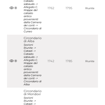
Catasto
sabaudo ->
Allegato C.
1762
1795
Riunite
Mappe del
catasto
antico
provenienti
dalla Camera
dei conti ->
Circondario di
Cuneo
Circondario
di Alba
Sezioni
Riunite ->
Catasti ->
Catasto
sabaudo ->
Allegato C.
1742
1785
Riunite
Mappe del
catasto
antico
provenienti
dalla Camera
dei conti ->
Circondario di
Alba
Circondario
di Mondovì
Sezioni
Riunite ->
Catasti ->