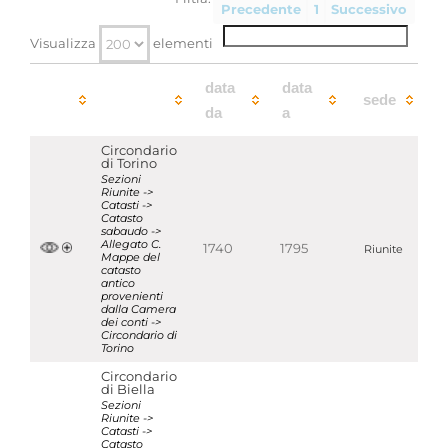
Precedente
1
Successivo
Visualizza
elementi
data
data
sede
da
a
Circondario
di Torino
Sezioni
Riunite ->
Catasti ->
Catasto
sabaudo ->
Allegato C.
1740
1795
Riunite
Mappe del
catasto
antico
provenienti
dalla Camera
dei conti ->
Circondario di
Torino
Circondario
di Biella
Sezioni
Riunite ->
Catasti ->
Catasto