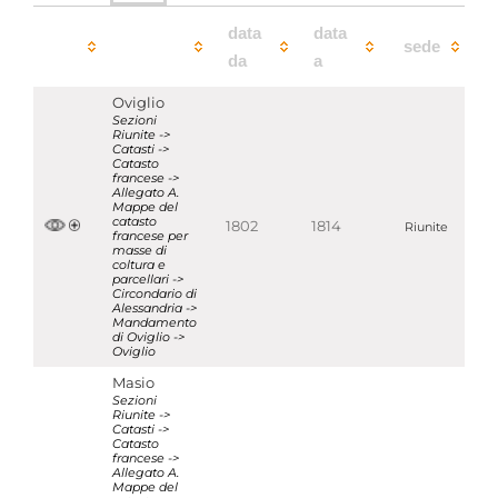
data
data
sede
da
a
Oviglio
Sezioni
Riunite ->
Catasti ->
Catasto
francese ->
Allegato A.
Mappe del
catasto
1802
1814
Riunite
francese per
masse di
coltura e
parcellari ->
Circondario di
Alessandria ->
Mandamento
di Oviglio ->
Oviglio
Masio
Sezioni
Riunite ->
Catasti ->
Catasto
francese ->
Allegato A.
Mappe del