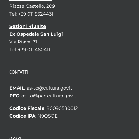
Piazza Castello, 209
Tel: +39 011 5624431
Sezioni Riunite
Ex Ospedale San Luigi
Via Piave, 21
Tel: +39 011 4604111
CONTATTI
EMAIL
: as-to@cultura.gov.it
PEC
: as-to@pec.cultura.gov.it
Codice Fiscale
: 80090580012
Codice IPA
: N9Q5OE
ORARI