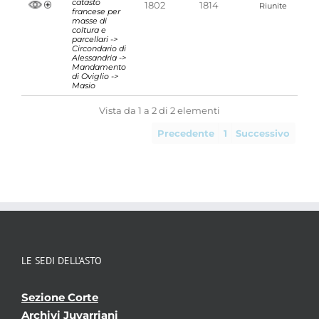
catasto
1802
1814
Riunite
francese per
masse di
coltura e
parcellari ->
Circondario di
Alessandria ->
Mandamento
di Oviglio ->
Masio
Vista da 1 a 2 di 2 elementi
Precedente
1
Successivo
LE SEDI DELL’ASTO
Sezione Corte
Archivi Juvarriani