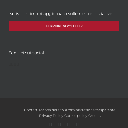
Iscriviti e rimani aggiornato sulle nostre iniziative
ISCRIZIONE NEWSLETTER
Seguici sui social
Facebook
Twitter
YouTube
Instagram
Contatti
Mappa del sito
Amministrazione trasparente
Privacy Policy
Cookie policy
Credits
Facebook
Twitter
YouTube
Instagram