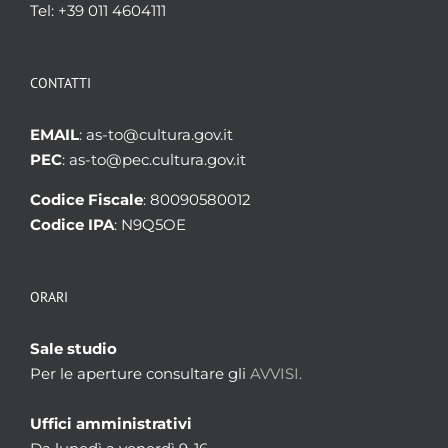
Tel: +39 011 4604111
CONTATTI
EMAIL
: as-to@cultura.gov.it
PEC
: as-to@pec.cultura.gov.it
Codice Fiscale
: 80090580012
Codice IPA
: N9Q5OE
ORARI
Sale studio
Per le aperture consultare gli
AVVISI.
Uffici amministrativi