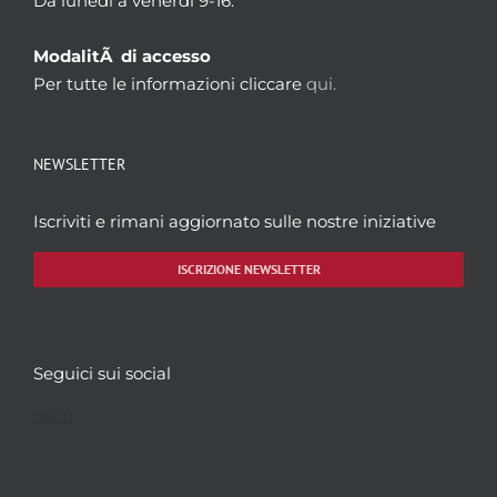
Da lunedì a venerdì 9-16.
ModalitÃ di accesso
Per tutte le informazioni cliccare
qui.
NEWSLETTER
Iscriviti e rimani aggiornato sulle nostre iniziative
ISCRIZIONE NEWSLETTER
Seguici sui social
Facebook
Twitter
YouTube
Instagram