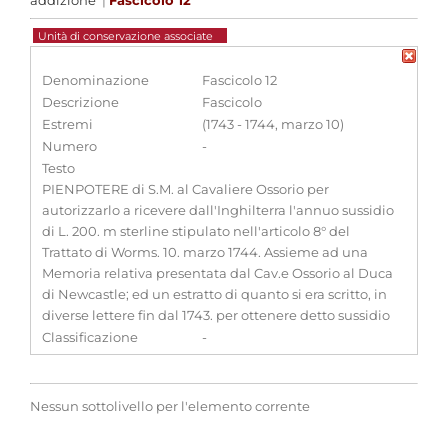
addizione
|
Fascicolo 12
Unità di conservazione associate
Denominazione
Fascicolo 12
Descrizione
Fascicolo
Estremi
(1743 - 1744, marzo 10)
Numero
-
Testo
PIENPOTERE di S.M. al Cavaliere Ossorio per
autorizzarlo a ricevere dall'Inghilterra l'annuo sussidio
di L. 200. m sterline stipulato nell'articolo 8° del
Trattato di Worms. 10. marzo 1744. Assieme ad una
Memoria relativa presentata dal Cav.e Ossorio al Duca
di Newcastle; ed un estratto di quanto si era scritto, in
diverse lettere fin dal 1743. per ottenere detto sussidio
Classificazione
-
Nessun sottolivello per l'elemento corrente