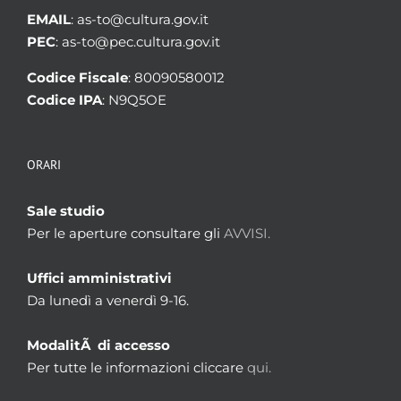
EMAIL
: as-to@cultura.gov.it
PEC
: as-to@pec.cultura.gov.it
Codice Fiscale
: 80090580012
Codice IPA
: N9Q5OE
ORARI
Sale studio
Per le aperture consultare gli
AVVISI.
Uffici amministrativi
Da lunedì a venerdì 9-16.
ModalitÃ di accesso
Per tutte le informazioni cliccare
qui.