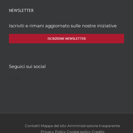
NEWSLETTER
Iscriviti e rimani aggiornato sulle nostre iniziative
ISCRIZIONE NEWSLETTER
Seguici sui social
Facebook
Twitter
YouTube
Instagram
Contatti
Mappa del sito
Amministrazione trasparente
Privacy Policy
Cookie policy
Credits