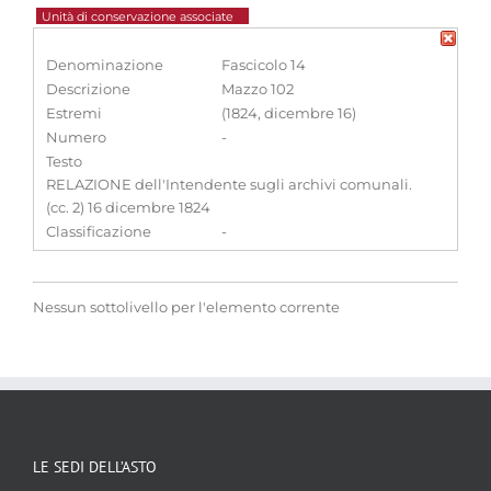
Unità di conservazione associate
Denominazione
Fascicolo 14
Descrizione
Mazzo 102
Estremi
(1824, dicembre 16)
Numero
-
Testo
RELAZIONE dell'Intendente sugli archivi comunali.
(cc. 2) 16 dicembre 1824
Classificazione
-
Nessun sottolivello per l'elemento corrente
LE SEDI DELL’ASTO