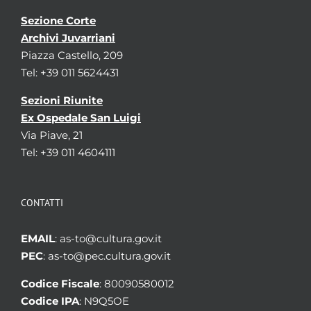
Sezione Corte
Archivi Juvarriani
Piazza Castello, 209
Tel: +39 011 5624431
Sezioni Riunite
Ex Ospedale San Luigi
Via Piave, 21
Tel: +39 011 4604111
CONTATTI
EMAIL
: as-to@cultura.gov.it
PEC
: as-to@pec.cultura.gov.it
Codice Fiscale
: 80090580012
Codice IPA
: N9Q5OE