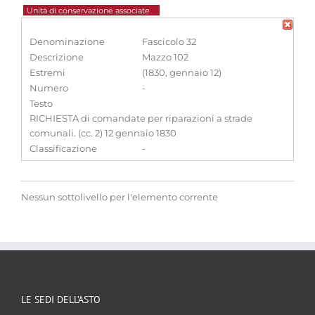
Unità di conservazione associate
Denominazione
Fascicolo 32
Descrizione
Mazzo 102
Estremi
(1830, gennaio 12)
Numero
-
Testo
RICHIESTA di comandate per riparazioni a strade
comunali. (cc. 2) 12 gennaio 1830
Classificazione
-
Nessun sottolivello per l'elemento corrente
LE SEDI DELL’ASTO