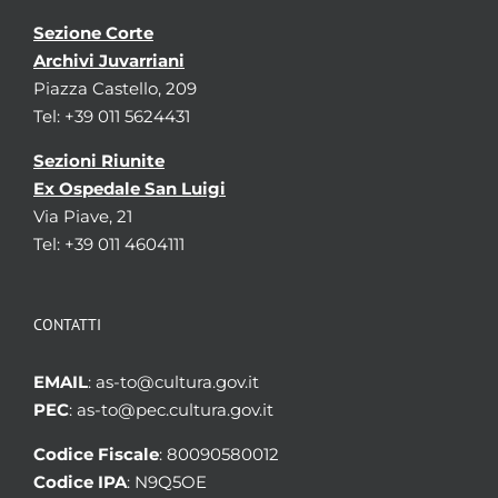
Sezione Corte
Archivi Juvarriani
Piazza Castello, 209
Tel: +39 011 5624431
Sezioni Riunite
Ex Ospedale San Luigi
Via Piave, 21
Tel: +39 011 4604111
CONTATTI
EMAIL
: as-to@cultura.gov.it
PEC
: as-to@pec.cultura.gov.it
Codice Fiscale
: 80090580012
Codice IPA
: N9Q5OE