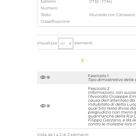
Estremi
(1732 - 1734)
Numero
-
Testo
Murialdo con Calissano
Classificazione
-
Visualizza
elementi
Fascicolo 1
Tipo dimostrativo delle d
Fascicolo 2
Informazioni, con succes
l'Avvocato Giuseppe Ema
causa dell'attentato da 
indubitato di detto Luog
qual Sito resta diviso da
pregiudizio non meno di
quant'anche della R.a Gi
Filippo Gazzano, e da A
contro le molestie loro i
Vista da 1 a 2 di 2 elementi