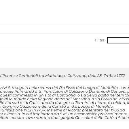
Filtra:
ifferenze Territoriali tra Murialdo, e Calizzano, delli 28. 7mbre 1732
sivi Atti seguiti nella causa del R.o Fisco del Luogo di Murialdo, cont
nuele Palma, ed altri Particolari di Calizzano Dominio di Genova, 
questi commesso in un sito di Boscaglia, o sia Selva posta nel territo
o di Murialdo nella Regione detta del Mezzano, o sia Ovvio de' Mussi
lle fini sud.te di Calizzano da due grossi Termini di pietre, e calcina, i
 Giorgino Gazzano, e della Com.tà di d.o Luogo di Murialdo,
urisdizione 1732 in 1734. Insieme al Ricorso presentato nel 1768 da
nt.o Roasio, in cui implorano da S.M. un ecconomico provvedimento
nferte nel sito sovra narrato dalli giugali Gazzolini della Città d'Albe