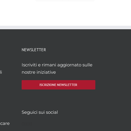
NEWSLETTER
Iscriviti e rimani aggiornato sulle
i
nostre iniziative
ISCRIZIONE NEWSLETTER
Seguici sui social
Facebook
Twitter
YouTube
Instagram
ccare