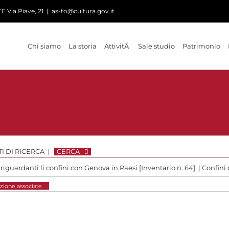
 Via Piave, 21
|
as-to@cultura.gov.it
Chi siamo
La storia
AttivitÃ
Sale studio
Patrimonio
I DI RICERCA
|
CERCA
 riguardanti li confini con Genova in Paesi [Inventario n. 64]
|
Confini
zione associate