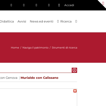
Accedi
Didattica
Avvisi
News ed eventi
Ricerca
Home
/
Naviga il patrimonio
/
Strumenti di ricerca
 con Genova
|
Murialdo con Calissano