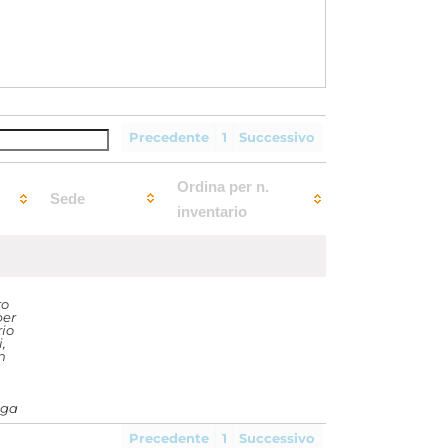
Precedente
1
Successivo
Ordina per n.
Sede
inventario
ro
per
rio
,
n
nga
Precedente
1
Successivo