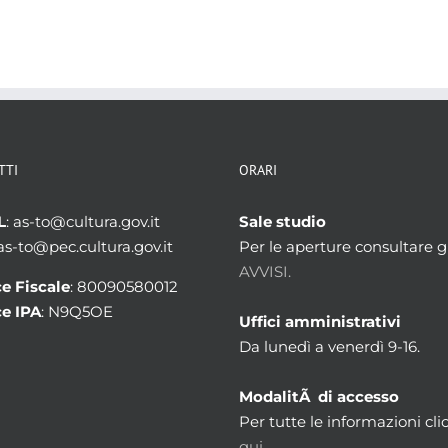
TTI
ORARI
L
: as-to@cultura.gov.it
Sale studio
 as-to@pec.cultura.gov.it
Per le aperture consultare gl
AVVISI.
e Fiscale
: 80090580012
e IPA
: N9Q5OE
Uffici amministrativi
Da lunedì a venerdì 9-16.
ModalitÃ di accesso
Per tutte le informazioni cli
qui.