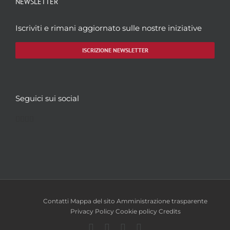
NEWSLETTER
Iscriviti e rimani aggiornato sulle nostre iniziative
ISCRIZIONE NEWSLETTER
Seguici sui social
Facebook
Twitter
YouTube
Instagram
Contatti
Mappa del sito
Amministrazione trasparente
Privacy Policy
Cookie policy
Credits
Facebook
Twitter
YouTube
Instagram