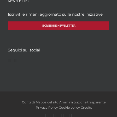
NEWSLETTER
Iscriviti e rimani aggiornato sulle nostre iniziative
ISCRIZIONE NEWSLETTER
Seguici sui social
Facebook
Twitter
YouTube
Instagram
Contatti
Mappa del sito
Amministrazione trasparente
Privacy Policy
Cookie policy
Credits
Facebook
Twitter
YouTube
Instagram