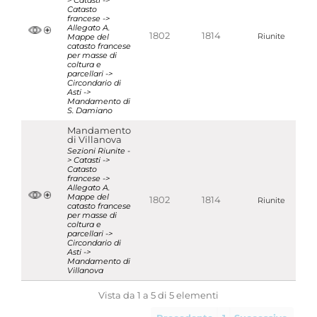
> Catasti ->
Catasto
francese ->
Allegato A.
1802
1814
Mappe del
Riunite
catasto francese
per masse di
coltura e
parcellari ->
Circondario di
Asti ->
Mandamento di
S. Damiano
Mandamento
di Villanova
Sezioni Riunite -
> Catasti ->
Catasto
francese ->
Allegato A.
Mappe del
1802
1814
Riunite
catasto francese
per masse di
coltura e
parcellari ->
Circondario di
Asti ->
Mandamento di
Villanova
Vista da 1 a 5 di 5 elementi