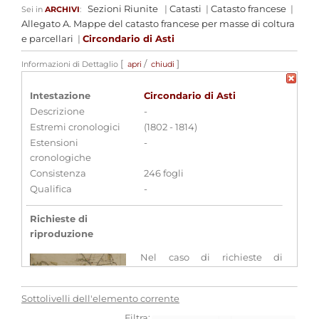
Sezioni Riunite
|
Catasti
|
Catasto francese
|
Sei in
ARCHIVI
:
Allegato A. Mappe del catasto francese per masse di coltura
e parcellari
|
Circondario di Asti
[
/
]
Informazioni di Dettaglio
apri
chiudi
Intestazione
Circondario di Asti
Descrizione
-
Estremi cronologici
(1802 - 1814)
Estensioni
-
cronologiche
Consistenza
246 fogli
Qualifica
-
Richieste di
riproduzione
Nel caso di richieste di
riproduzione si prega di
compilare il modulo presente
Sottolivelli dell'elemento corrente
sul sito di questo Istituto
avendo cura di indicare
tipo
Filtra: