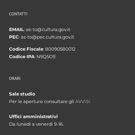
CONTATTI
EMAIL
: as-to@cultura.gov.it
PEC
: as-to@pec.cultura.gov.it
Codice Fiscale
: 80090580012
Codice IPA
: N9Q5OE
ORARI
Sale studio
Per le aperture consultare gli
AVVISI.
Uffici amministrativi
Da lunedì a venerdì 9-16.