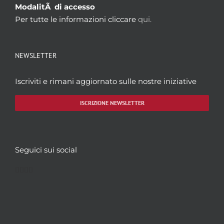
ModalitÃ di accesso
Per tutte le informazioni cliccare
qui.
NEWSLETTER
Iscriviti e rimani aggiornato sulle nostre iniziative
ISCRIZIONE NEWSLETTER
Seguici sui social
Facebook
Twitter
YouTube
Instagram