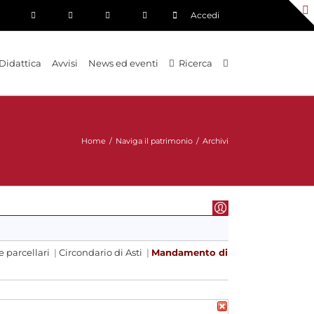
Accedi
Didattica
Avvisi
News ed eventi
Ricerca
Home
/
Naviga il patrimonio
/
Archivi
e parcellari
|
Circondario di Asti
|
Mandamento di