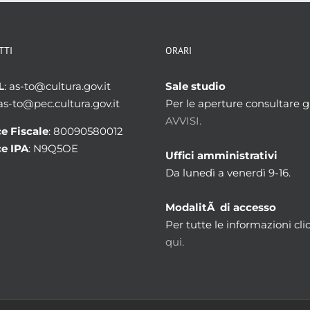
TTI
ORARI
L
: as-to@cultura.gov.it
Sale studio
 as-to@pec.cultura.gov.it
Per le aperture consultare gl
AVVISI.
e Fiscale
: 80090580012
e IPA
: N9Q5OE
Uffici amministrativi
Da lunedì a venerdì 9-16.
ModalitÃ di accesso
Per tutte le informazioni cli
qui.