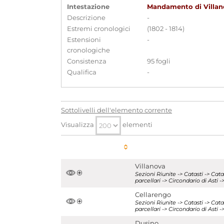
Intestazione
Mandamento di Villan
Descrizione
-
Estremi cronologici
(1802 - 1814)
Estensioni
-
cronologiche
Consistenza
95 fogli
Qualifica
-
Sottolivelli dell'elemento corrente
Visualizza
elementi
Villanova
Sezioni Riunite -> Catasti -> Ca
parcellari -> Circondario di Asti
Cellarengo
Sezioni Riunite -> Catasti -> Ca
parcellari -> Circondario di Ast
Dusino