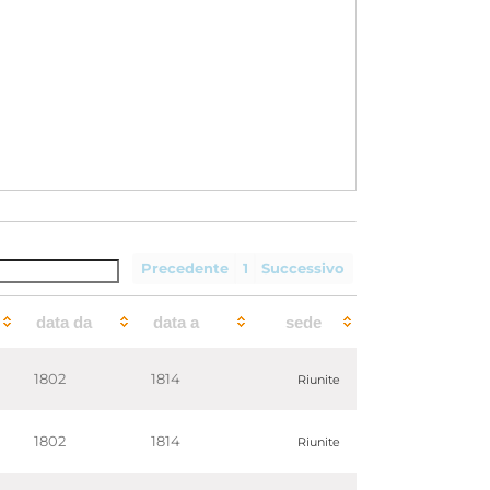
Precedente
1
Successivo
data da
data a
sede
1802
1814
Riunite
1802
1814
Riunite