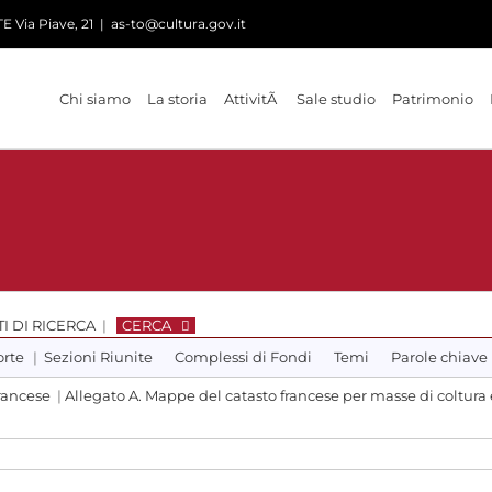
 Via Piave, 21
|
as-to@cultura.gov.it
Chi siamo
La storia
AttivitÃ
Sale studio
Patrimonio
I DI RICERCA
|
CERCA
orte
|
Sezioni Riunite
Complessi di Fondi
Temi
Parole chiave
rancese
|
Allegato A. Mappe del catasto francese per masse di coltura 