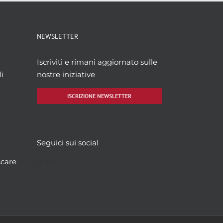
NEWSLETTER
Iscriviti e rimani aggiornato sulle
i
nostre iniziative
ISCRIZIONE NEWSLETTER
Seguici sui social
Facebook
Twitter
YouTube
Instagram
ccare