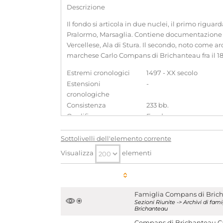
Descrizione
Il fondo si articola in due nuclei, il primo rigua
Pralormo, Marsaglia. Contiene documentazione re
Vercellese, Ala di Stura. Il secondo, noto come a
marchese Carlo Compans di Brichanteau fra il 187
Estremi cronologici
1497 - XX secolo
Estensioni
-
cronologiche
Consistenza
233 bb.
Qualifica
Fondo
Produttori di archivi associati
Sottolivelli dell'elemento corrente
Compans di Brichanteau
[
Famiglie
]
Visualizza
elementi
Compans di Brichanteau, Carlo
[
Persone
Storia archivistica
Il fondo fu donato all’Archivio di Stato, a nome d
Famiglia Compans di Bric
Sezioni Riunite -> Archivi di f
in Archivio di Stato in due tranches, nel 1961 e nel
Brichanteau
relative rispettivamente a documenti riguardant
Compans di Brichanteau Car