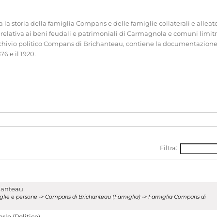
rda la storia della famiglia Compans e delle famiglie collaterali e alle
lativa ai beni feudali e patrimoniali di Carmagnola e comuni limitr
rchivio politico Compans di Brichanteau, contiene la documentazione rel
6 e il 1920.
Filtra:
]
ella famiglia, dall’ammiraglio Vito Piscitelli Taeggi, marito di una de
hanteau
amiglie e persone -> Compans di Brichanteau (Famiglia) -> Famiglia Compans di
 1963. L'archivio famigliare risulta diviso in 14 categorie. Il nucleo ess
i singole persone e a documentazione sui beni patrimoniali. Dalle a
lo (Politico)