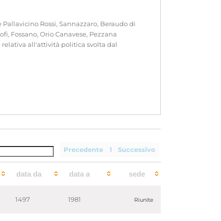
ate Pallavicino Rossi, Sannazzaro, Beraudo di
ofi, Fossano, Orio Canavese, Pezzana
ativa all'attività politica svolta dal
Precedente
1
Successivo
data da
data a
sede
lle figlie di Carlo Compans, Gabriella. Pervenne
1497
1981
Riunite
enziale è costituito dalle categorie 4 e 6,
nnotazioni riportate sui documenti e dagli