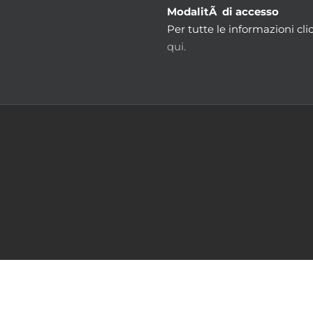
ModalitÃ di accesso
Per tutte le informazioni cli
qui.
m