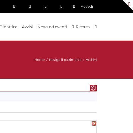
Accedi
Didattica
Avvisi
News ed eventi
Ricerca
Home
/
Naviga il patrimonio
/
Archivi