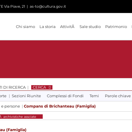
 Via Piave, 21
|
as-to@cultura.gov.it
Chi siamo
La storia
AttivitÃ
Sale studio
Patrimonio
I DI RICERCA
|
CERCA
orte
|
Sezioni Riunite
Complessi di Fondi
Temi
Parole chiave
e e persone
|
Compans di Brichanteau (Famiglia)
tÃ archivistiche assciate
au (Famiglia)