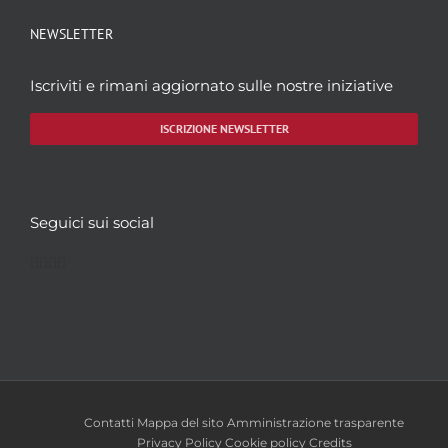
NEWSLETTER
Iscriviti e rimani aggiornato sulle nostre iniziative
ISCRIZIONE NEWSLETTER
Seguici sui social
Facebook
Twitter
YouTube
Instagram
Contatti
Mappa del sito
Amministrazione trasparente
Privacy Policy
Cookie policy
Credits