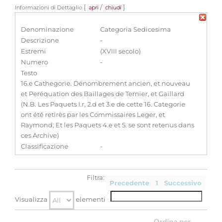
[
/
]
Informazioni di Dettaglio
apri
chiudi
Denominazione
Categoria Sedicesima
Descrizione
-
Estremi
(XVIII secolo)
Numero
-
Testo
16.e Cathegorie. Dénombrement ancien, et nouveau
et Peréquation des Baillages de Ternier, et Gaillard
(N.B. Les Paquets I.r, 2.d et 3.e de cette 16. Categorie
ont été retirès par les Commissaires Leger, et
Raymond; Et les Paquets 4.e et 5. se sont retenus dans
ces Archive)
Classificazione
-
Filtra:
Precedente
1
Successivo
Visualizza
elementi
Ordina per