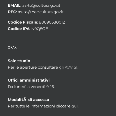
EMAIL
: as-to@cultura.gov.it
PEC
: as-to@pec.cultura.gov.it
Codice Fiscale
: 80090580012
Codice IPA
: N9Q5OE
ORARI
Sale studio
Per le aperture consultare gli
AVVISI.
Uffici amministrativi
Da lunedì a venerdì 9-16.
ModalitÃ di accesso
Per tutte le informazioni cliccare
qui.