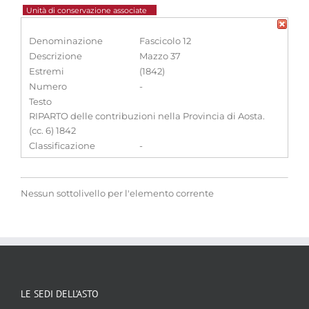
Unità di conservazione associate
Denominazione
Fascicolo 12
Descrizione
Mazzo 37
Estremi
(1842)
Numero
-
Testo
RIPARTO delle contribuzioni nella Provincia di Aosta.
(cc. 6) 1842
Classificazione
-
Nessun sottolivello per l'elemento corrente
LE SEDI DELL’ASTO