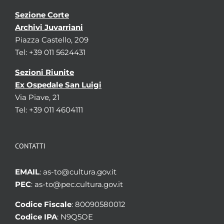
Sezione Corte
Archivi Juvarriani
Piazza Castello, 209
Tel: +39 011 5624431
Sezioni Riunite
Ex Ospedale San Luigi
Via Piave, 21
Tel: +39 011 4604111
CONTATTI
EMAIL
: as-to@cultura.gov.it
PEC
: as-to@pec.cultura.gov.it
Codice Fiscale
: 80090580012
Codice IPA
: N9Q5OE