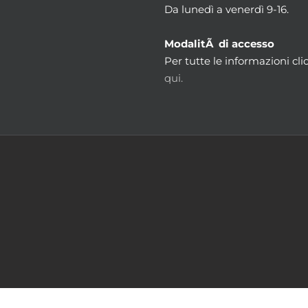
Da lunedì a venerdì 9-16.
ModalitÃ di accesso
Per tutte le informazioni cli
qui.
m