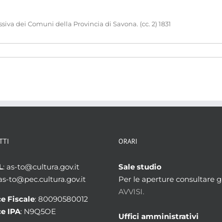
iva dei Comuni della Provincia di Savona. (cc. 2) 1831
TTI
ORARI
L
: as-to@cultura.gov.it
Sale studio
 as-to@pec.cultura.gov.it
Per le aperture consultare gl
AVVISI.
e Fiscale
: 80090580012
e IPA
: N9Q5OE
Uffici amministrativi