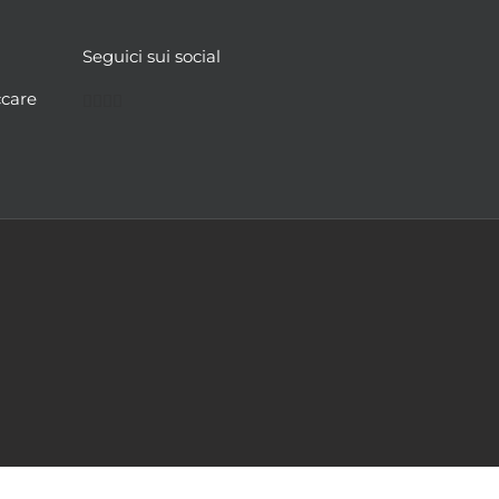
Seguici sui social
Facebook
Twitter
YouTube
Instagram
ccare