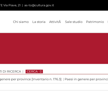
 Via Piave, 21
|
as-to@cultura.gov.it
Chi siamo
La storia
AttivitÃ
Sale studio
Patrimonio
I DI RICERCA
|
CERCA
genere per province [Inventario n. 176.3]
|
Paesi in genere per provinc