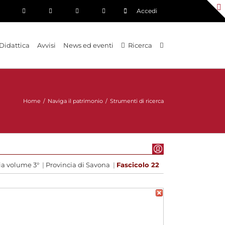
Accedi
Didattica
Avvisi
News ed eventi
Ricerca
Home
/
Naviga il patrimonio
/
Strumenti di ricerca
ia volume 3°
|
Provincia di Savona
|
Fascicolo 22