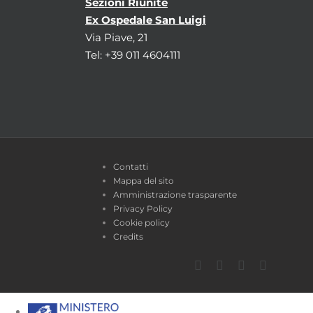
Sezioni Riunite
Ex Ospedale San Luigi
Via Piave, 21
Tel: +39 011 4604111
Contatti
Mappa del sito
Amministrazione trasparente
Privacy Policy
Cookie policy
Credits
Facebook
Twitter
YouTube
Instagra