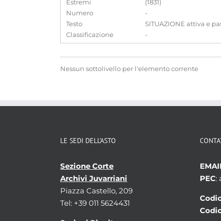
Estremi
(1831)
Numero
-
Testo
SITUAZIONE attiva e pass
Classificazione
-
Nessun sottolivello per l'elemento corrente
LE SEDI DELL’ASTO
CONTA
Sezione Corte
EMAI
Archivi Juvarriani
PEC
:
Piazza Castello, 209
Codic
Tel: +39 011 5624431
Codic