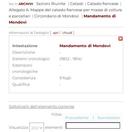
Sezioni Riunite
|
Catasti
|
Catasto francese
|
Sei in
ARCHIVI
:
Allegato A. Mappe del catasto francese per masse di coltura
e parcellari
|
Circondario di Mondovì
|
Mandamento di
Mondovì
[
/
]
Informazioni di Dettaglio
apri
chiudi
Intestazione
Mandamento di Mondovì
Descrizione
-
Estremi cronologici
(1802 - 1814)
Estensioni
-
cronologiche
Consistenza
9 fogli
Qualifica
-
Sottolivelli dell'elemento corrente
Filtra:
Precedente
1
Successivo
Visualizza
elementi