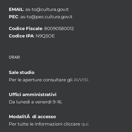
EMAIL
: as-to@cultura.gov.it
PEC
: as-to@pec.cultura.gov.it
Codice Fiscale
: 80090580012
Codice IPA
: N9Q5OE
ORARI
Sale studio
Per le aperture consultare gli
AVVISI.
Uffici amministrativi
Da lunedì a venerdì 9-16.
ModalitÃ di accesso
Per tutte le informazioni cliccare
qui.