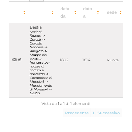
data
data
sede
da
a
Bastia
Sezioni
Riunite ->
Catasti ->
Catasto
francese ->
Allegato A.
Mappe del
catasto
1802
1814
Riunite
francese per
masse di
coltura e
parcellari ->
Circondario di
Mondovì ->
Mandamento
di Mondovì ->
Bastia
Vista da 1 a 1 di 1 elementi
Precedente
1
Successivo