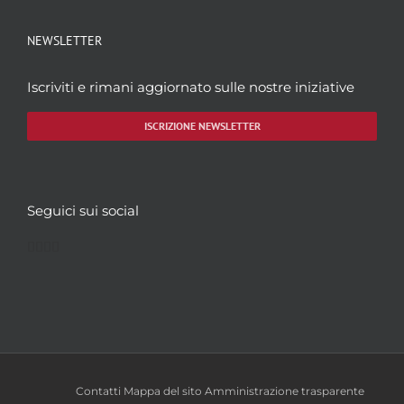
NEWSLETTER
Iscriviti e rimani aggiornato sulle nostre iniziative
ISCRIZIONE NEWSLETTER
Seguici sui social
Facebook
Twitter
YouTube
Instagram
Contatti
Mappa del sito
Amministrazione trasparente