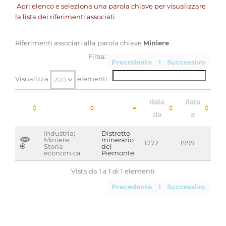
Apri elenco e seleziona una parola chiave per visualizzare
la lista dei riferimenti associati
Riferimenti associati alla parola chiave
Miniere
Filtra:
Precedente
1
Successivo
Visualizza
elementi
parole
data
data
chiave
da
a
Industria;
Distretto
Miniere;
minerario
1772
1999
Storia
del
economica
Piemonte
Vista da 1 a 1 di 1 elementi
Precedente
1
Successivo