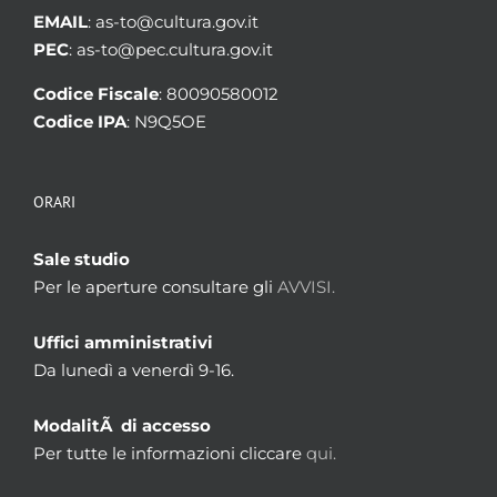
EMAIL
: as-to@cultura.gov.it
PEC
: as-to@pec.cultura.gov.it
Codice Fiscale
: 80090580012
Codice IPA
: N9Q5OE
ORARI
Sale studio
Per le aperture consultare gli
AVVISI.
Uffici amministrativi
Da lunedì a venerdì 9-16.
ModalitÃ di accesso
Per tutte le informazioni cliccare
qui.