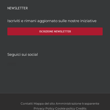
NEWSLETTER
Iscriviti e rimani aggiornato sulle nostre iniziative
ISCRIZIONE NEWSLETTER
Seguici sui social
Facebook
Twitter
YouTube
Instagram
Contatti
Mappa del sito
Amministrazione trasparente
Privacy Policy
Cookie policy
Credits