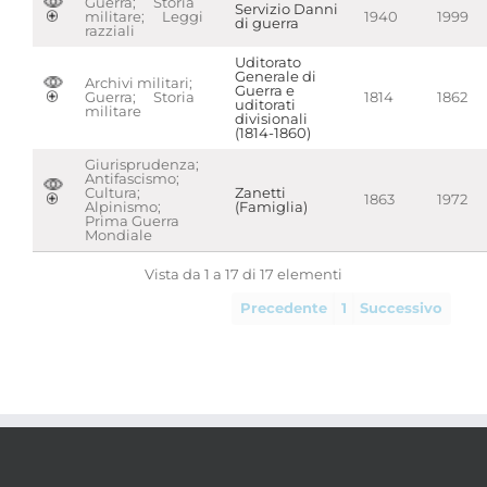
Guerra; Storia
Servizio Danni
militare; Leggi
1940
1999
di guerra
razziali
Uditorato
Generale di
Archivi militari;
Guerra e
Guerra; Storia
1814
1862
uditorati
militare
divisionali
(1814-1860)
Giurisprudenza;
Antifascismo;
Cultura;
Zanetti
1863
1972
Alpinismo;
(Famiglia)
Prima Guerra
Mondiale
Vista da 1 a 17 di 17 elementi
Precedente
1
Successivo