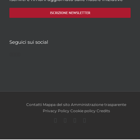
ISCRIZIONE NEWSLETTER
Seguici sui social
Facebook
Twitter
YouTube
Instagram
Contatti
Mappa del sito
Amministrazione trasparente
Privacy Policy
Cookie policy
Credits
Facebook
Twitter
YouTube
Instagram