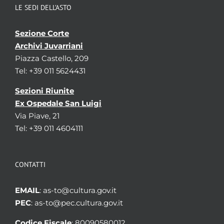
LE SEDI DELL’ASTO
Sezione Corte
Archivi Juvarriani
Piazza Castello, 209
Tel: +39 011 5624431
Sezioni Riunite
Ex Ospedale San Luigi
Via Piave, 21
Tel: +39 011 4604111
CONTATTI
EMAIL
: as-to@cultura.gov.it
PEC
: as-to@pec.cultura.gov.it
Codice Fiscale
: 80090580012