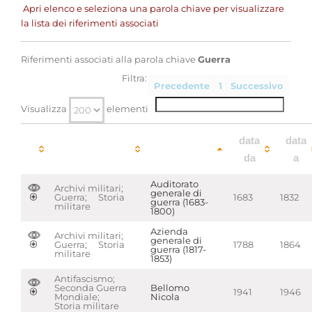
Apri elenco e seleziona una parola chiave per visualizzare
la lista dei riferimenti associati
Riferimenti associati alla parola chiave
Guerra
Filtra:
Precedente
1
Successivo
Visualizza
elementi
parole
data
data
chiave
da
a
Auditorato
Archivi militari;
generale di
Guerra; Storia
1683
1832
guerra (1683-
militare
1800)
Azienda
Archivi militari;
generale di
Guerra; Storia
1788
1864
guerra (1817-
militare
1853)
Antifascismo;
Seconda Guerra
Bellomo
1941
1946
Mondiale;
Nicola
Storia militare