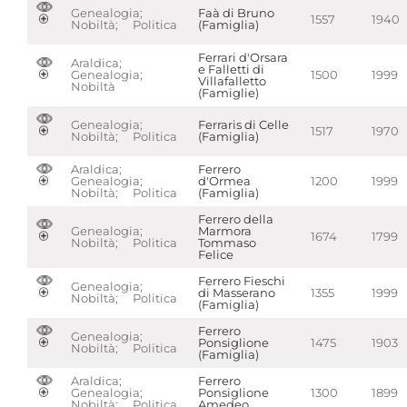
Genealogia;
Faà di Bruno
1557
1940
Nobiltà; Politica
(Famiglia)
Ferrari d'Orsara
Araldica;
e Falletti di
Genealogia;
1500
1999
Villafalletto
Nobiltà
(Famiglie)
Genealogia;
Ferraris di Celle
1517
1970
Nobiltà; Politica
(Famiglia)
Araldica;
Ferrero
Genealogia;
d'Ormea
1200
1999
Nobiltà; Politica
(Famiglia)
Ferrero della
Genealogia;
Marmora
1674
1799
Nobiltà; Politica
Tommaso
Felice
Ferrero Fieschi
Genealogia;
di Masserano
1355
1999
Nobiltà; Politica
(Famiglia)
Ferrero
Genealogia;
Ponsiglione
1475
1903
Nobiltà; Politica
(Famiglia)
Araldica;
Ferrero
Genealogia;
Ponsiglione
1300
1899
Nobiltà; Politica
Amedeo