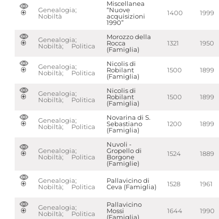
Miscellanea
Genealogia;
“Nuove
1400
1999
Nobiltà
acquisizioni
1990”
Morozzo della
Genealogia;
Rocca
1321
1950
Nobiltà; Politica
(Famiglia)
Nicolis di
Genealogia;
Robilant
1500
1899
Nobiltà; Politica
(Famiglia)
Nicolis di
Genealogia;
Robilant
1500
1899
Nobiltà; Politica
(Famiglia)
Novarina di S.
Genealogia;
Sebastiano
1200
1899
Nobiltà; Politica
(Famiglia)
Nuvoli -
Genealogia;
Gropello di
1524
1889
Nobiltà; Politica
Borgone
(Famiglie)
Genealogia;
Pallavicino di
1528
1961
Nobiltà; Politica
Ceva (Famiglia)
Pallavicino
Genealogia;
Mossi
1644
1990
Nobiltà; Politica
(Famiglia)