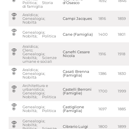
1692
1846
Politica; Storia
d'Osasco
di famiglia
Araldica;
Genealogia;
Campi Jacques
1816
1859
Nobiltà
Genealogia;
Cane (Famiglia)
1400
1801
Nobiltà; Politica
Araldica;
Clero;
Canefri Cesare
Genealogia;
1916
1918
Nicola
Nobiltà; Scienze
umane e sociali
Araldica;
Casati Brenna
Genealogia;
1386
1830
(Famiglia)
Nobiltà
Architettura e
urbanistica;
Castelli Berroni
1700
1999
Genealogia;
(Famiglie)
Nobiltà; Politica
Genealogia;
Castiglione
1697
1885
Nobiltà; Politica
(Famiglia)
Genealogia;
Nobiltà;
Cibrario Luigi
1800
1899
Politica; Scienze