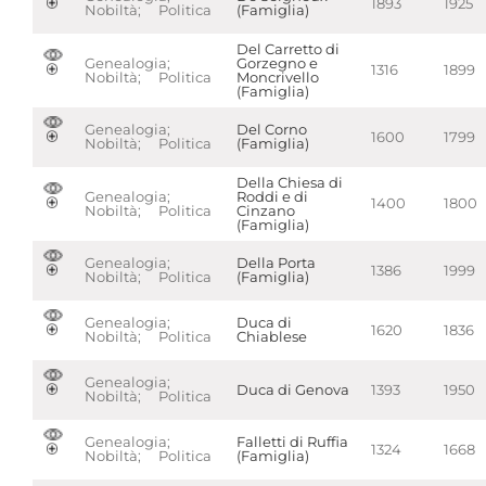
1893
1925
Nobiltà; Politica
(Famiglia)
Del Carretto di
Genealogia;
Gorzegno e
1316
1899
Nobiltà; Politica
Moncrivello
(Famiglia)
Genealogia;
Del Corno
1600
1799
Nobiltà; Politica
(Famiglia)
Della Chiesa di
Genealogia;
Roddi e di
1400
1800
Nobiltà; Politica
Cinzano
(Famiglia)
Genealogia;
Della Porta
1386
1999
Nobiltà; Politica
(Famiglia)
Genealogia;
Duca di
1620
1836
Nobiltà; Politica
Chiablese
Genealogia;
Duca di Genova
1393
1950
Nobiltà; Politica
Genealogia;
Falletti di Ruffia
1324
1668
Nobiltà; Politica
(Famiglia)