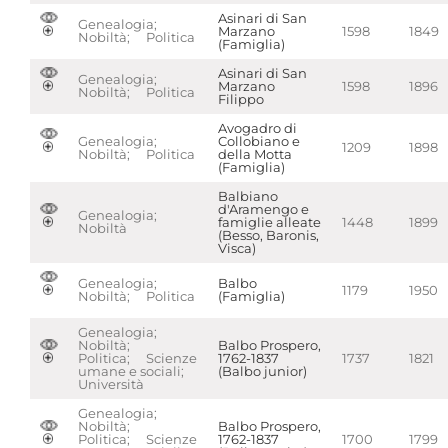
Asinari di San
Genealogia;
Marzano
1598
1849
Nobiltà; Politica
(Famiglia)
Asinari di San
Genealogia;
Marzano
1598
1896
Nobiltà; Politica
Filippo
Avogadro di
Genealogia;
Collobiano e
1209
1898
Nobiltà; Politica
della Motta
(Famiglia)
Balbiano
d'Aramengo e
Genealogia;
famiglie alleate
1448
1899
Nobiltà
(Besso, Baronis,
Visca)
Genealogia;
Balbo
1179
1950
Nobiltà; Politica
(Famiglia)
Genealogia;
Nobiltà;
Balbo Prospero,
Politica; Scienze
1762-1837
1737
1821
umane e sociali;
(Balbo junior)
Università
Genealogia;
Nobiltà;
Balbo Prospero,
Politica; Scienze
1762-1837
1700
1799