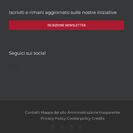
Iscriviti e rimani aggiornato sulle nostre iniziative
ISCRIZIONE NEWSLETTER
Seguici sui social
Facebook
Twitter
YouTube
Instagram
Contatti
Mappa del sito
Amministrazione trasparente
Privacy Policy
Cookie policy
Credits
Facebook
Twitter
YouTube
Instagram