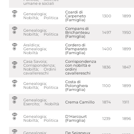
umane e sociali
Coardi di
Genealogia;
Carpeneto
1300
1899
Nobiltà; Politica
(Famiglia)
Compans di
Genealogia;
Brichanteau
1497
1950
Nobiltà; Politica
(Famiglia)
Araldica;
Cordero di
Genealogia;
Pamparato
1400
1899
Nobiltà
(Famiglia)
Casa Savoia;
Corrispondenza
Corrispondenza;
con nobiltà e
1836
1847
Nobiltà; Ordini
ordini
cavallereschi
cavallereschi
Costa di
Genealogia;
Polonghera
1100
1899
Nobiltà; Politica
(Famiglia)
Genealogia;
Crema Camillo
1874
1911
Esercito; Nobiltà
Genealogia;
D'Harcourt
1239
1896
Nobiltà; Politica
(Famiglia)
Genealogia;
De Seigneux