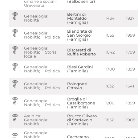
umane e sociali;
(Balbo senior)
Università
Bertini di
Genealogia;
Montaldo
1434
1927
Nobiltà
(Famiglia)
Biandrate di
Genealogia;
San Giorgio
1055
1999
Nobiltà; Politica
(Famiglia)
Genealogia;
Biscaretti di
Nobiltà; Storia
1042
1799
Ruffia Roberto
locale
Genealogia;
Blesi Gardini
1700
1899
Nobiltà; Politica
(Famiglia)
Genealogia;
Bolognesi
1632
1641
Nobiltà; Politica
Ottavio
Broglia di
Genealogia;
Casalborgone
1200
1899
Nobiltà; Politica
(Famiglia)
Araldica;
Brucco Olivero
Genealogia;
di Sordevolo
1852
1908
Nobiltà
(Famiglia)
Genealogia;
Nobiltà;
Cacherano