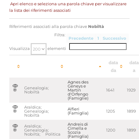
Apri elenco e seleziona una parola chiave per visualizzare
la lista dei riferimenti associati
Riferimenti associati alla parola chiave
Nobiltà
Filtra:
Precedente
1
Successivo
Visualizza
elementi
parole
data
data
chiave
da
a
Agnes des
Geneys e
Genealogia;
Martin
1641
1929
Nobiltà
d'Orfengo
(Famiglie)
Araldica;
Alfieri
Genealogia;
1205
1899
(Famiglia)
Nobiltà
Andreis di
Araldica;
Cimella e
Genealogia;
1200
1899
Scozia
Nobiltà; Politica
(Famiglia)