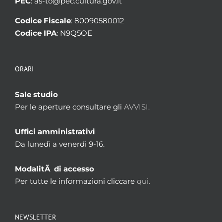
PEC
: as-to@pec.cultura.gov.it
Codice Fiscale
: 80090580012
Codice IPA
: N9Q5OE
ORARI
Sale studio
Per le aperture consultare gli
AVVISI.
Uffici amministrativi
Da lunedì a venerdì 9-16.
ModalitÃ di accesso
Per tutte le informazioni cliccare
qui.
NEWSLETTER