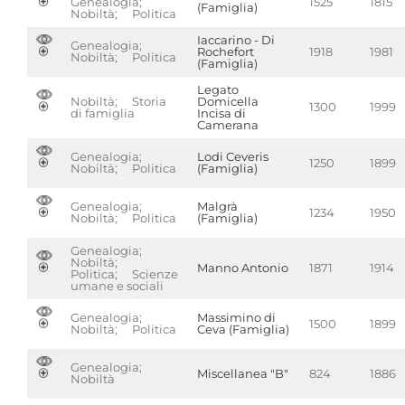
Genealogia;
1525
1815
(Famiglia)
Nobiltà; Politica
Iaccarino - Di
Genealogia;
Rochefort
1918
1981
Nobiltà; Politica
(Famiglia)
Legato
Nobiltà; Storia
Domicella
1300
1999
di famiglia
Incisa di
Camerana
Genealogia;
Lodi Ceveris
1250
1899
Nobiltà; Politica
(Famiglia)
Genealogia;
Malgrà
1234
1950
Nobiltà; Politica
(Famiglia)
Genealogia;
Nobiltà;
Manno Antonio
1871
1914
Politica; Scienze
umane e sociali
Genealogia;
Massimino di
1500
1899
Nobiltà; Politica
Ceva (Famiglia)
Genealogia;
Miscellanea "B"
824
1886
Nobiltà