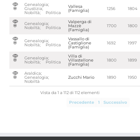
Genealogia;
Vallesa
Giustizia;
1256
1804
(Famiglia)
Nobiltà; Politica
Valperga di
Genealogia;
Mazzè
1700
1800
Nobiltà; Politica
(Famiglia)
Vassallo di
Genealogia;
Castiglione
1692
1997
Nobiltà; Politica
(Famiglia)
Villa di
Genealogia;
Villastellone
1800
1899
Nobiltà; Politica
(Famiglia)
Araldica;
Genealogia;
Zucchi Mario
1890
1950
Nobiltà
Vista da 1 a 112 di 112 elementi
Precedente
1
Successivo