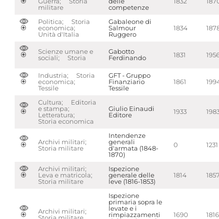
Guerra; Storia
delle
1832
187
militare
competenze
Politica; Storia
Gabaleone di
economica;
Salmour
1834
187
Unità d'Italia
Ruggero
Scienze umane e
Gabotto
1831
195
sociali; Storia
Ferdinando
Industria; Storia
GFT - Gruppo
economica;
Finanziario
1861
199
Tessile
Tessile
Cultura; Editoria
e stampa;
Giulio Einaudi
1933
198
Letteratura;
Editore
Storia economica
Intendenze
Archivi militari;
generali
0
1231
Storia militare
d'armata (1848-
1870)
Archivi militari;
Ispezione
Leva e matricola;
generale delle
1814
185
Storia militare
leve (1816-1853)
Ispezione
primaria sopra le
levate e i
Archivi militari;
rimpiazzamenti
1690
1816
Storia militare