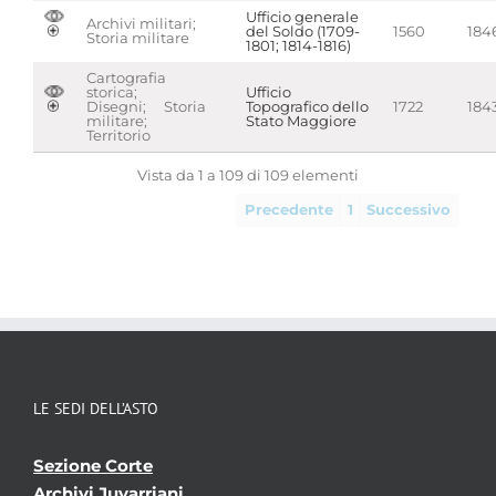
Ufficio generale
Archivi militari;
del Soldo (1709-
1560
184
Storia militare
1801; 1814-1816)
Cartografia
storica;
Ufficio
Disegni; Storia
Topografico dello
1722
184
militare;
Stato Maggiore
Territorio
Vista da 1 a 109 di 109 elementi
Precedente
1
Successivo
LE SEDI DELL’ASTO
Sezione Corte
Archivi Juvarriani