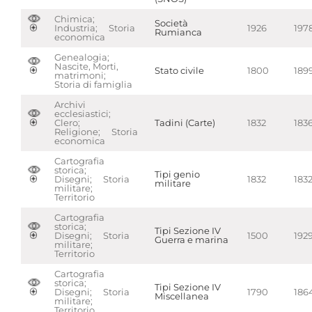
Chimica;
Società
Industria; Storia
1926
197
Rumianca
economica
Genealogia;
Nascite, Morti,
Stato civile
1800
189
matrimoni;
Storia di famiglia
Archivi
ecclesiastici;
Clero;
Tadini (Carte)
1832
183
Religione; Storia
economica
Cartografia
storica;
Tipi genio
Disegni; Storia
1832
183
militare
militare;
Territorio
Cartografia
storica;
Tipi Sezione IV
Disegni; Storia
1500
192
Guerra e marina
militare;
Territorio
Cartografia
storica;
Tipi Sezione IV
Disegni; Storia
1790
186
Miscellanea
militare;
Territorio