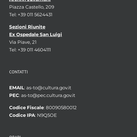
Piazza Castello, 209
Tel: +39 011 5624431
Sezioni Riunite
Ex Ospedale San Luigi
Via Piave, 21
Tel: +39 011 4604111
CONTATTI
EMAIL
: as-to@cultura.gov.it
PEC
: as-to@pec.cultura.gov.it
Codice Fiscale
: 80090580012
Codice IPA
: N9Q5OE