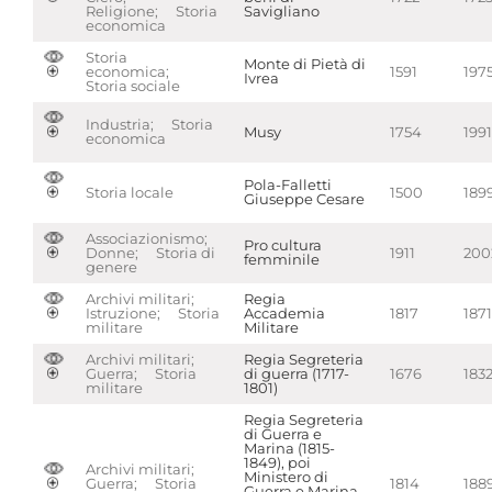
Religione; Storia
Savigliano
economica
Storia
Monte di Pietà di
economica;
1591
197
Ivrea
Storia sociale
Industria; Storia
Musy
1754
1991
economica
Pola-Falletti
Storia locale
1500
189
Giuseppe Cesare
Associazionismo;
Pro cultura
Donne; Storia di
1911
200
femminile
genere
Archivi militari;
Regia
Istruzione; Storia
Accademia
1817
1871
militare
Militare
Archivi militari;
Regia Segreteria
Guerra; Storia
di guerra (1717-
1676
183
militare
1801)
Regia Segreteria
di Guerra e
Marina (1815-
1849), poi
Archivi militari;
Ministero di
Guerra; Storia
1814
188
Guerra e Marina