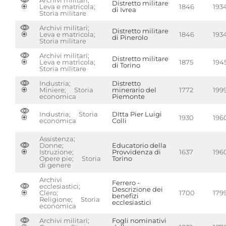
Archivi militari;
Distretto militare
Leva e matricola;
1846
193
di Ivrea
Storia militare
Archivi militari;
Distretto militare
Leva e matricola;
1846
193
di Pinerolo
Storia militare
Archivi militari;
Distretto militare
Leva e matricola;
1875
194
di Torino
Storia militare
Industria;
Distretto
Miniere; Storia
minerario del
1772
199
economica
Piemonte
Industria; Storia
DItta Pier Luigi
1930
196
economica
Colli
Assistenza;
Donne;
Educatorio della
Istruzione;
Provvidenza di
1637
196
Opere pie; Storia
Torino
di genere
Archivi
Ferrero -
ecclesiastici;
Descrizione dei
Clero;
1700
179
benefizi
Religione; Storia
ecclesiastici
economica
Archivi militari;
Fogli nominativi