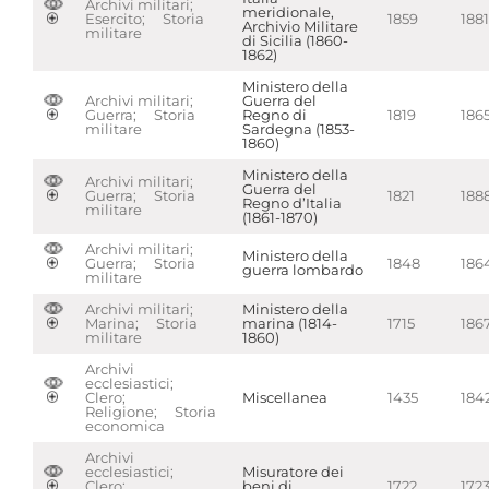
Archivi militari;
meridionale,
Esercito; Storia
1859
1881
Archivio Militare
militare
di Sicilia (1860-
1862)
Ministero della
Archivi militari;
Guerra del
Guerra; Storia
Regno di
1819
186
militare
Sardegna (1853-
1860)
Ministero della
Archivi militari;
Guerra del
Guerra; Storia
1821
188
Regno d’Italia
militare
(1861-1870)
Archivi militari;
Ministero della
Guerra; Storia
1848
186
guerra lombardo
militare
Archivi militari;
Ministero della
Marina; Storia
marina (1814-
1715
186
militare
1860)
Archivi
ecclesiastici;
Clero;
Miscellanea
1435
184
Religione; Storia
economica
Archivi
ecclesiastici;
Misuratore dei
Clero;
beni di
1722
172