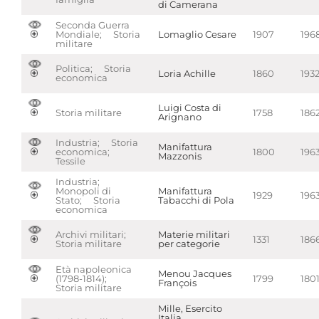
di Camerana
Seconda Guerra
Mondiale; Storia
Lomaglio Cesare
1907
196
militare
Politica; Storia
Loria Achille
1860
193
economica
Luigi Costa di
Storia militare
1758
186
Arignano
Industria; Storia
Manifattura
economica;
1800
196
Mazzonis
Tessile
Industria;
Monopoli di
Manifattura
1929
196
Stato; Storia
Tabacchi di Pola
economica
Archivi militari;
Materie militari
1331
186
Storia militare
per categorie
Età napoleonica
Menou Jacques
(1798-1814);
1799
180
François
Storia militare
Mille, Esercito
Italia