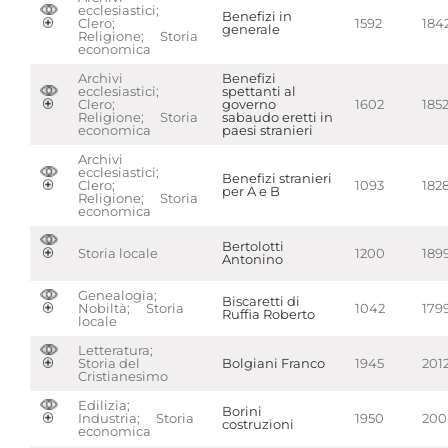
ecclesiastici;
Benefizi in
Clero;
1592
184
generale
Religione; Storia
economica
Archivi
Benefizi
ecclesiastici;
spettanti al
Clero;
governo
1602
185
Religione; Storia
sabaudo eretti in
economica
paesi stranieri
Archivi
ecclesiastici;
Benefizi stranieri
Clero;
1093
182
per A e B
Religione; Storia
economica
Bertolotti
Storia locale
1200
189
Antonino
Genealogia;
Biscaretti di
Nobiltà; Storia
1042
179
Ruffia Roberto
locale
Letteratura;
Storia del
Bolgiani Franco
1945
201
Cristianesimo
Edilizia;
Borini
Industria; Storia
1950
200
costruzioni
economica