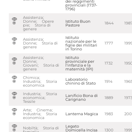
dei reggimenti
provinciali (1737-
1796)
Assistenza;
Donne; Opere
Istituto Buon
1844
198
pie; Storia di
Pastore
genere
Istituto
Assistenza;
nazionale per le
Donne; Storia di
1777
199
figlie dei militari
genere
in Torino
Assistenza;
Istituto
Donne;
provinciale per
1732
195
Giovani; Storia di
l'infanzia e la
genere
maternità (IPI)
Chimica;
Laboratorio
Industria; Storia
1914
196
chinino di Stato
economica
Industria; Storia
Lanificio Bona di
economica;
1889
197
Carignano
Tessile
Arte; Cinema;
Industria; Storia
Lanterna Magica
1983
200
economica
Legato
Nobiltà; Storia di
Domicella Incisa
1300
199
famiglia