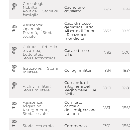
Genealogia;
Nobiltà;
Cacherano
1692
184
Politica; Storia di
d'Osasco
famiglia
Casa di riposo
Assistenza;
geriatrica Carlo
Opere pie;
Alberto di Torino
1836
195
Povertà; Storia
- Ricovero di
sociale
mendicità
Cultura; Editoria
e stampa;
Casa editrice
1792
200
Letteratura;
UTET
Storia economica
Istruzione; Storia
Collegi militari
1834
185
militare
Comando di
Archivi militari;
artiglieria del
1801
190
Storia militare
Regno delle Due
Sicilie
Assistenza;
Comitato
Migrazioni;
centrale
1851
186
Risorgimento;
dell'emigrazione
Storia sociale
italiana
Storia economica
Commercio
1301
186