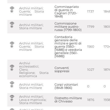
Commissariato
Archivi militari;
di guerra in
Guerra; Storia
1737
184
Cagliari (1720-
militare
1848)
Commissione
Archivi militari;
militare austro-
1799
180
Storia militare
russa (1799-1800)
Contadoria
generale delle
Archivi militari;
milizie e genti di
Guerra; Storia
guerra (1560-
1560
170
militare
[1688]) e veedoria
generale (1561-
[1688])
Archivi
ecclesiastici;
Conventi
Clero;
1027
187
soppressi
Religione; Storia
economica
Archivi militari;
Corpi volontari
0
0
Storia militare
(1848-1866)
Archivi militari;
Distretto militare
Leva e matricola;
1876
193
di Chivasso
Storia militare