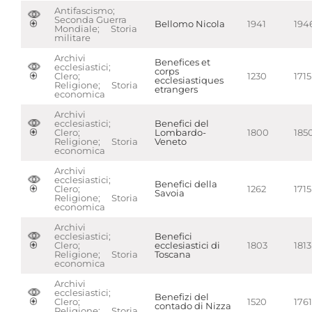
Antifascismo;
Seconda Guerra
Bellomo Nicola
1941
194
Mondiale; Storia
militare
Archivi
Benefices et
ecclesiastici;
corps
Clero;
1230
1715
ecclesiastiques
Religione; Storia
etrangers
economica
Archivi
ecclesiastici;
Benefici del
Clero;
Lombardo-
1800
185
Religione; Storia
Veneto
economica
Archivi
ecclesiastici;
Benefici della
Clero;
1262
1715
Savoia
Religione; Storia
economica
Archivi
ecclesiastici;
Benefici
Clero;
ecclesiastici di
1803
1813
Religione; Storia
Toscana
economica
Archivi
ecclesiastici;
Benefizi del
Clero;
1520
1761
contado di Nizza
Religione; Storia