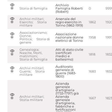
Archivio
Storia di famiglia
Famiglia Roberti
0
999
(Robert)
Archivi militari;
Arsenale del
Esercito; Storia
regio esercito in
1862
192
militare
Torino (1862-1919)
Associazionismo;
Associazione
Donne;
nazionale donne
1958
199
Politica; Storia di
elettrici di Torino
genere
Genealogia;
Atti di stato civile
Nascite, Morti,
(certificati
1818
183
matrimoni;
medici e
Storia di famiglia
battesimo)
Auditorato
Archivi militari;
generale di
Guerra; Storia
1683
183
guerra (1683-
militare
1800)
Azienda
generale
d'artiglieria
(1733-1797) già
Archivi militari;
Azienda
1667
182
Storia militare
generale
d'artiglieria,
fabbriche e
fortificazioni