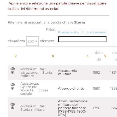
Apri elenco e seleziona una parola chiave per visualizzare
la lista dei riferimenti associati
Riferimenti associati alla parola chiave
Storia
Filtra:
Precedente
1
Successivo
Visualizza
elementi
parole
data
da
chiave
da
Archivi militari;
Accademia
Istruzione; Storia
1562
1851
militare
militare
Assistenza;
Opere pie;
Albergo di virtù
1580
195
Povertà; Storia
sociale
Amministrazione
militare del
Archivi militari;
periodo francese
1796
181
Storia militare
(1798-1799; 1800-
1814)