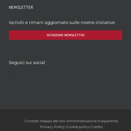
NEWSLETTER
Iscriviti e rimani aggiornato sulle nostre iniziative
ISCRIZIONE NEWSLETTER
Seguici sui social
Facebook
Twitter
YouTube
Instagram
Contatti
Mappa del sito
Amministrazione trasparente
Privacy Policy
Cookie policy
Credits