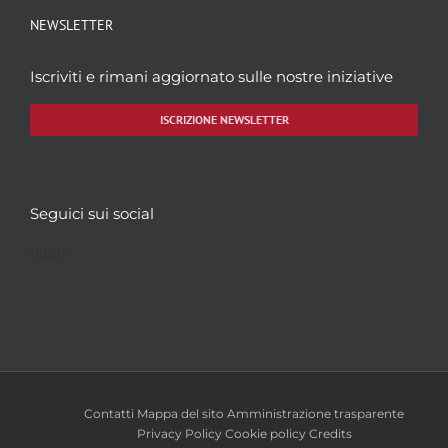
NEWSLETTER
Iscriviti e rimani aggiornato sulle nostre iniziative
ISCRIZIONE NEWSLETTER
Seguici sui social
Facebook
Twitter
YouTube
Instagram
Contatti
Mappa del sito
Amministrazione trasparente
Privacy Policy
Cookie policy
Credits