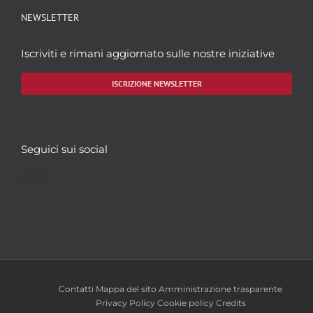
NEWSLETTER
Iscriviti e rimani aggiornato sulle nostre iniziative
ISCRIZIONE NEWSLETTER
Seguici sui social
Facebook
Twitter
YouTube
Instagram
Contatti
Mappa del sito
Amministrazione trasparente
Privacy Policy
Cookie policy
Credits