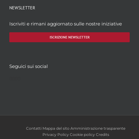
NEWSLETTER
Iscriviti e rimani aggiornato sulle nostre iniziative
ISCRIZIONE NEWSLETTER
Seguici sui social
Facebook
Twitter
YouTube
Instagram
Contatti
Mappa del sito
Amministrazione trasparente
Privacy Policy
Cookie policy
Credits