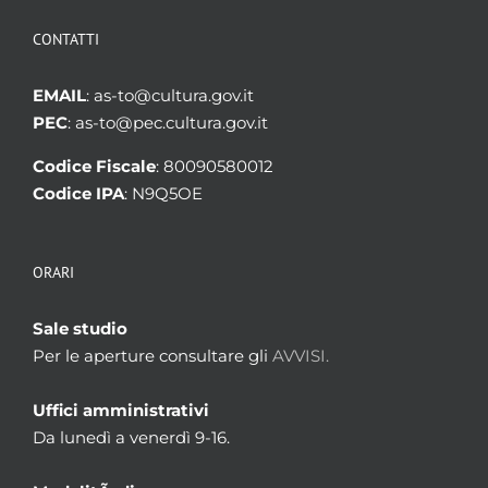
CONTATTI
EMAIL
: as-to@cultura.gov.it
PEC
: as-to@pec.cultura.gov.it
Codice Fiscale
: 80090580012
Codice IPA
: N9Q5OE
ORARI
Sale studio
Per le aperture consultare gli
AVVISI.
Uffici amministrativi
Da lunedì a venerdì 9-16.