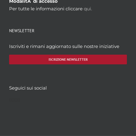
ModalitÃ di accesso
Per tutte le informazioni cliccare
qui.
NEWSLETTER
Iscriviti e rimani aggiornato sulle nostre iniziative
ISCRIZIONE NEWSLETTER
Seguici sui social
Facebook
Twitter
YouTube
Instagram