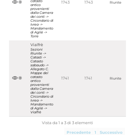
catasto
1743
1743
Riunite
antico
provenienti
dalla Camera
dei conti ->
Circondario di
Ivrea ->
Mandamento
di Agliè ->
Torre
Vialfrè
Sezioni
Riunite ->
Catasti ->
Catasto
sabaudo ->
Allegato C.
Mappe del
catasto
1741
1741
Riunite
antico
provenienti
dalla Camera
dei conti ->
Circondario di
Ivrea ->
Mandamento
di Agliè ->
Vialfrè
Vista da 1 a 3 di 3 elementi
Precedente
1
Successivo