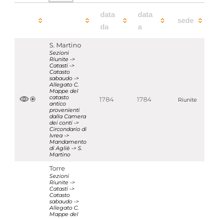
data
data
sede
da
a
S. Martino
Sezioni
Riunite ->
Catasti ->
Catasto
sabaudo ->
Allegato C.
Mappe del
catasto
1784
1784
Riunite
antico
provenienti
dalla Camera
dei conti ->
Circondario di
Ivrea ->
Mandamento
di Agliè -> S.
Martino
Torre
Sezioni
Riunite ->
Catasti ->
Catasto
sabaudo ->
Allegato C.
Mappe del