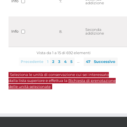
Info
7.
addizione
Seconda
Info
8.
addizione
Vista da 1 a 15 di 692 elementi
…
Precedente
1
2
3
4
5
47
Successivo
Seleziona le unità di conservazione cui sei interessato
dalla lista superiore e effettua la
Richiesta di prenotazione
delle unità selezionate