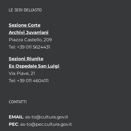
LE SEDI DELL’ASTO
Sezione Corte
Archivi Juvarriani
Piazza Castello, 209
Tel: +39 011 5624431
Sezioni Riunite
Ex Ospedale San Luigi
Via Piave, 21
Tel: +39 011 4604111
CONTATTI
EMAIL
: as-to@cultura.gov.it
PEC
: as-to@pec.cultura.gov.it