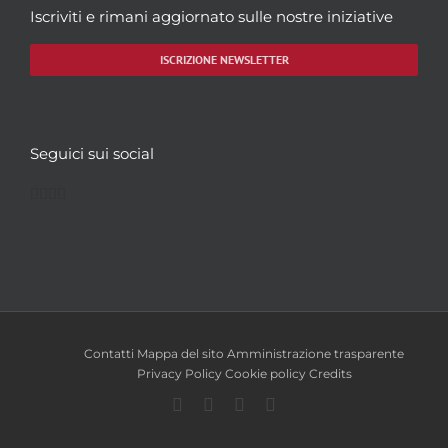
Iscriviti e rimani aggiornato sulle nostre iniziative
ISCRIZIONE NEWSLETTER
Seguici sui social
Facebook
Twitter
YouTube
Instagram
Contatti
Mappa del sito
Amministrazione trasparente
Privacy Policy
Cookie policy
Credits
Facebook
Twitter
YouTube
Instagram